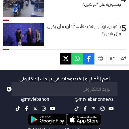
جمهورية على "دولابَين"!
5
بالفيديو: ترامب يُنقذ طفلاً... "لا أريده أن يكون
مثل بايدن"!
-
+
A
A
أهم الأخبار و الفيديوهات في بريدك الالكتروني
@mtvlebanon
@mtvlebanonnews