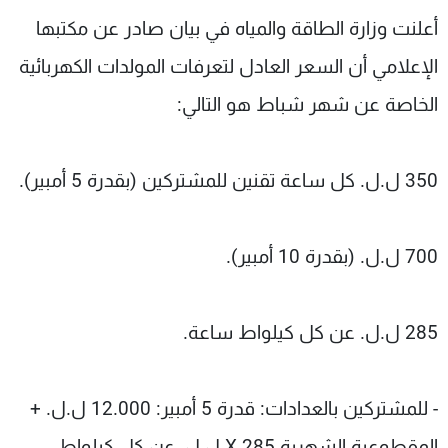
شاهد البرامج
أعلنت وزارة الطاقة والمياه في بيان صادر عن مكتبها
الترددات
الإعلامي أن السعر العادل لتعرفات المولدات الكهربائية
الخاصة عن شهر شباط هو التالي:
عن MTV
وظائف
الإنـتـاج
تواصل معنا
لاعلاناتكم
شروط الإسـتخدام
350 ل.ل. كل ساعة تقنين للمشتركين (بقدرة 5 أمبير).
سياسة الخصوصية
700 ل.ل. (بقدرة 10 أمبير).
285 ل.ل. عن كل كيلواط ساعة.
- للمشتركين بالعدادات: قدرة 5 أمبير: 12.000 ل.ل. +
المقطوعية الشهرية X 285 ل.ل. عن كل كيلواط