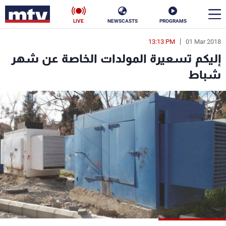
LIVE
NEWSCASTS
PROGRAMS
13:13 PM
01 Mar 2018
en
إليكم تسعيرة المولدات الخاصة عن شهر
الأخبار
شباط
سياسة
ناس
إقتصاد
فن
منوعات
رياضة
كأس العالم
البرامج
جدول البرامج