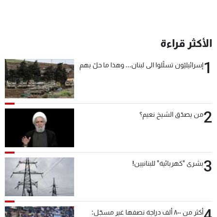
الأكثر قراءة
1
إسرائيليّون تسلّلوا الى لبنان... وهذا ما حلّ بهم
2
من يصدّق الشيخ نعيم؟
3
بشرى "كهربائية" للبنانيين!
4
أكثر من ٨٠٠ ألف دراجة نصفها غير مسجّل: