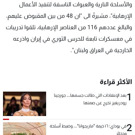
والأسلحة النارية والعبوات الناسفة لتنفيذ الأعمال
الإرهابية"، مشيرةً الى "ان 48 من بين المقبوض عليهم،
والبالغ عددهم 116 من العناصر الإرهابية، تلقوا تدريبات
في معسكرات تابعة للحرس الثوري في إيران واذرعه
الخارجية في العراق ولبنان".
الأكثر قراءة
1
بعد الإنتقادات التي طالت جسمها... جورجينا
رودريغيز تخرج عن صمتها
2
في بوداي: ١٦ خيمة "ماريجوانا"... وضبط أسلحة
وذخائر