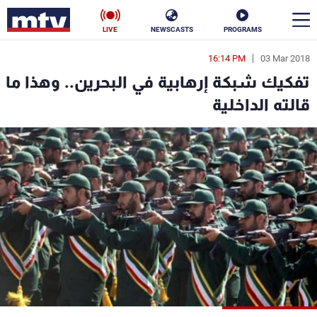
LIVE
NEWSCASTS
PROGRAMS
16:14 PM
03 Mar 2018
en
تفكيك شبكة إرهابية في البحرين.. وهذا ما
الأخبار
قالته الداخلية
سياسة
ناس
إقتصاد
فن
منوعات
رياضة
كأس العالم
البرامج
جدول البرامج