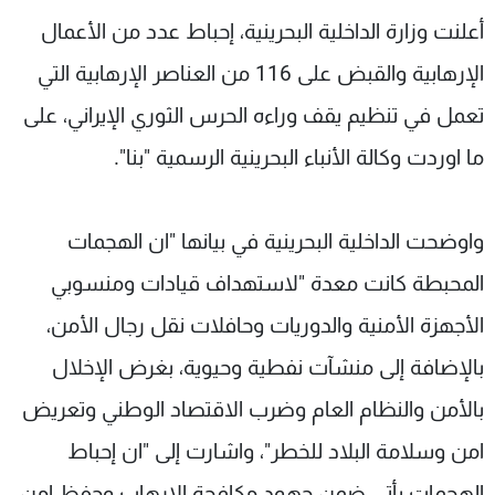
شاهد البرامج
أعلنت وزارة الداخلية البحرينية، إحباط عدد من الأعمال
الترددات
الإرهابية والقبض على 116 من العناصر الإرهابية التي
تعمل في تنظيم يقف وراءه الحرس الثوري الإيراني، على
عن MTV
وظائف
الإنـتـاج
تواصل معنا
ما اوردت وكالة الأنباء البحرينية الرسمية "بنا".
لاعلاناتكم
شروط الإسـتخدام
سياسة الخصوصية
واوضحت الداخلية البحرينية في بيانها "ان الهجمات
المحبطة كانت معدة "لاستهداف قيادات ومنسوبي
الأجهزة الأمنية والدوريات وحافلات نقل رجال الأمن،
بالإضافة إلى منشآت نفطية وحيوية، بغرض الإخلال
بالأمن والنظام العام وضرب الاقتصاد الوطني وتعريض
امن وسلامة البلاد للخطر"، واشارت إلى "ان إحباط
الهجمات يأتي ضمن جهود مكافحة الإرهاب وحفظ امن