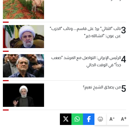
3
نائب "الثنائي" يردّ على قاسم... ونائب "الحزب"
عن عون: "انشالله خير"
4
الرئيس الإيراني: التواصل مع المرشد "صعب
جداً" في الوقت الحالي
5
من يصدّق الشيخ نعيم؟
-
+
A
A