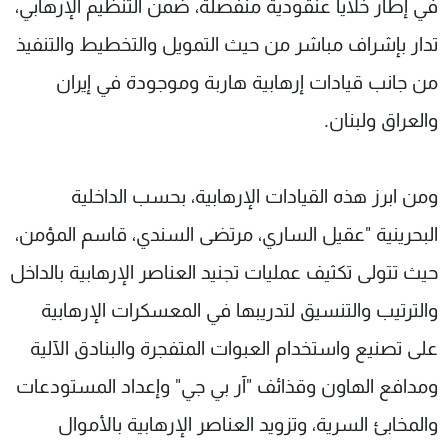
في إطار خلايا عنقودية منفصلة، ضمن التنظيم الإرهابي،
تدار بإشراف مباشر من حيث التمويل والتخطيط والتنفيذ
من جانب قيادات إرهابية هاربة وموجودة في إيران
والعراق ولبنان.
ومن ابرز هذه القيادات الإرهابية، بحسب الداخلية
البحرينية "عقيل الساري، مرتضى السندي، قاسم المؤمن،
حيث تتولى تكثيف عمليات تجنيد العناصر الإرهابية بالداخل
والترتيب والتنسيق لتدريبها في المعسكرات الإرهابية
على تصنيع واستخدام العبوات المتفجرة والبنادق الآلية
ومدافع الهاون وقذائف "آر بي جي" وإعداد المستودعات
والمخابئ السرية، وتزويد العناصر الإرهابية بالأموال