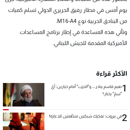
شاهد البرامج
يوم أمس في مطار رفيق الحريري الدولي تسلم كميات
الترددات
من البنادق الحربية نوع M16-A4.
وتأتي هذه المساعدة في إطار برنامج المساعدات
عن MTV
وظائف
الإنـتـاج
تواصل معنا
الأميركية المقدمة للجيش اللبناني.
لاعلاناتكم
شروط الإسـتخدام
سياسة الخصوصية
الأكثر قراءة
1
نعيم قاسم يبادر... و"الحزب" أمام خيارين: أيّ
"سمّ" يختار؟
2
في بيروت: تفكيك شبكتين منظّمتين للدعارة!