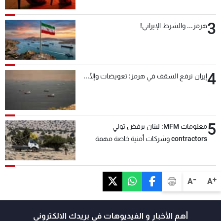
3
هرمز... والشرط الإيراني!
4
إيران ترفع السقف في هرمز: تعويضات وإلّا...
5
معلومات MFM: لبنان يرفض تولي
contractors وشركات أمنية خاصة مهمة
التحقق من نزع سلاح "حزب الله"
-
+
A
A
أهم الأخبار و الفيديوهات في بريدك الالكتروني