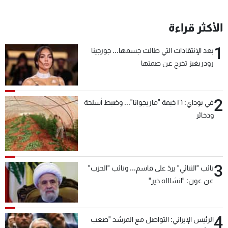
الأكثر قراءة
1
بعد الإنتقادات التي طالت جسمها... جورجينا
رودريغيز تخرج عن صمتها
2
في بوداي: ١٦ خيمة "ماريجوانا"... وضبط أسلحة
وذخائر
3
نائب "الثنائي" يردّ على قاسم... ونائب "الحزب"
عن عون: "انشالله خير"
4
الرئيس الإيراني: التواصل مع المرشد "صعب