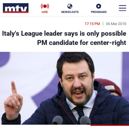
LIVE
NEWSCASTS
PROGRAMS
17:15 PM
06 Mar 2018
en
Italy's League leader says is only possible
الأخبار
PM candidate for center-right
سياسة
ناس
إقتصاد
فن
منوعات
رياضة
كأس العالم
البرامج
جدول البرامج