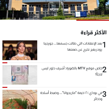
شاهد البرامج
الترددات
عن MTV
وظائف
الأكثر قراءة
الإنـتـاج
تواصل معنا
لاعلاناتكم
شروط الإسـتخدام
1
سياسة الخصوصية
بعد الإنتقادات التي طالت جسمها... جورجينا
رودريغيز تخرج عن صمتها
2
خاص موقع MTV بالصّورة: أشرف دبّور ليس
لاجئاً!
3
في بوداي: ١٦ خيمة "ماريجوانا"... وضبط أسلحة
وذخائر