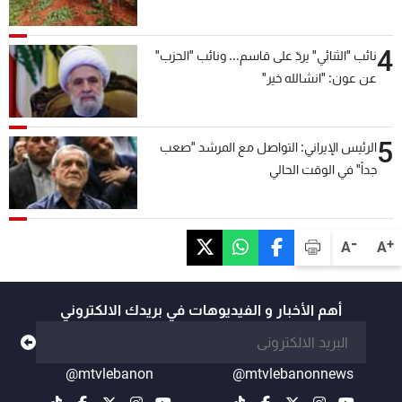
4
نائب "الثنائي" يردّ على قاسم... ونائب "الحزب"
عن عون: "انشالله خير"
5
الرئيس الإيراني: التواصل مع المرشد "صعب
جداً" في الوقت الحالي
-
+
A
A
أهم الأخبار و الفيديوهات في بريدك الالكتروني
@mtvlebanon
@mtvlebanonnews