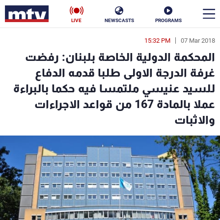
LIVE
NEWSCASTS
PROGRAMS
15:32 PM
07 Mar 2018
en
المحكمة الدولية الخاصة بلبنان: رفضت
الأخبار
غرفة الدرجة الاولى طلبا قدمه الدفاع
للسيد عنيسي ملتمسا فيه حكما بالبراءة
سياسة
ناس
عملا بالمادة 167 من قواعد الاجراءات
إقتصاد
فن
والاثبات
منوعات
رياضة
كأس العالم
البرامج
جدول البرامج