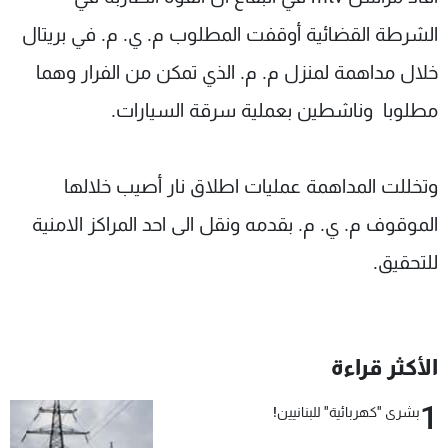
شاهد البرامج
الشرطة القضائية أوقفت المطلوب م. ي. م. في بريتال
الترددات
خلال مداهمة لمنزل م. م. الذي تمكن من الفرار وهما
مطلوبا وناشطين بعملية سرقة السيارات.
عن MTV
وظائف
الإنـتـاج
تواصل معنا
لاعلاناتكم
شروط الإسـتخدام
سياسة الخصوصية
وتخللت المداهمة عمليات اطلاق نار أصيب خلالها
الموقوف م. ي. م. بقدمه ونقل الى احد المراكز الامنية
للتحقيق.
الأكثر قراءة
1
بشرى "كهربائية" للبنانيين!