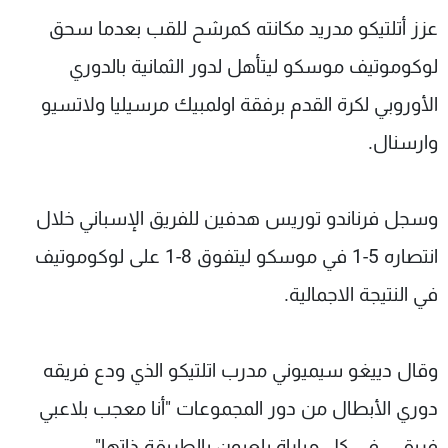
شاهد البرامج
عزز أتلتيكو مدريد مكانته كمرشح للقب بعدما سحق
الترددات
لوكوموتيف موسكو ليتأهل لدور الثمانية بالدوري
الأوروبي لكرة القدم برفقة اولمبيك مرسيليا ولاتسيو
عن MTV
وظائف
الإنـتـاج
تواصل معنا
وارسنال.
لاعلاناتكم
شروط الإسـتخدام
سياسة الخصوصية
وسجل فرناندو توريس هدفين للفريق الإسباني خلال
انتصاره 5-1 في موسكو ليتفوق 8-1 على لوكوموتيف
في النتيجة الاجمالية.
وقال دييغو سيميوني مدرب اتلتيكو الذي ودع فريقه
دوري الأبطال من دور المجموعات "أنا معجب بلاعبي
فريقي. في كل مباراة يلعبون بالطريقة ذاتها".