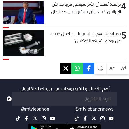
4
ترامب: أعتقد أن الأمر سينتهي قريبًا جدًا لأن
الإيرانيين لا يمكن أن يستمروا على هذا الحال
5
بعد انكشافهم في أستراليا... تفاصيل جديدة
عن توقيف "شبكة الكوكايين"
-
+
A
A
أهم الأخبار و الفيديوهات في بريدك الالكتروني
@mtvlebanon
@mtvlebanonnews