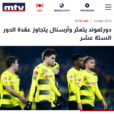
LIVE
NEWSCASTS
PROGRAMS
07:55 AM
16 Mar 2018
en
دورتموند يتعثر وأرسنال يتجاوز عقدة الدور
الأخبار
الستة عشر
سياسة
ناس
إقتصاد
فن
منوعات
رياضة
كأس العالم
البرامج
جدول البرامج