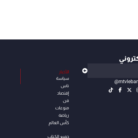
كتروني
الأخبار
سياسة
@mtvleba
ناس
إقتصاد
فن
منوعات
رياضة
كأس العالم
جميع الكـتاب