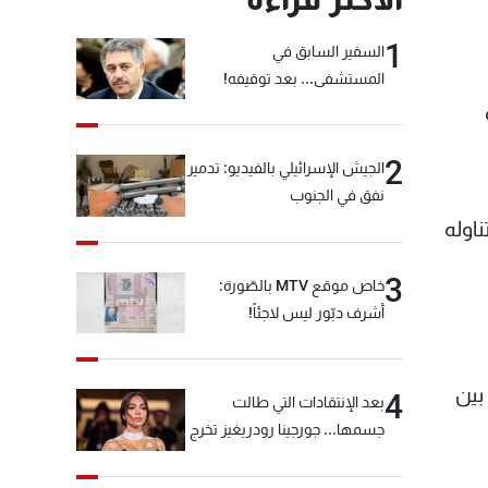
1
السفير السابق في
المستشفى... بعد توقيفه!
2
الجيش الإسرائيلي بالفيديو: تدمير
نفق في الجنوب
اوله
3
خاص موقع MTV بالصّورة:
أشرف دبّور ليس لاجئاً!
راوح أعمارهم بين
4
بعد الإنتقادات التي طالت
جسمها... جورجينا رودريغيز تخرج
عن صمتها