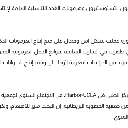
التستوستيرون وهرمونات الغدد التناسلية اللازمة لإنتاج
ة عملت بشكل آمن وفعال على منع إنتاج الهرمونات الذكر
ي ظهرت في التجارب السابقة لموانع الحمل الهرمونية الفمو
 لمزيد من الدراسات لمعرفة أثرها على وقف إنتاج الحيوانات ا
وعُرضت نتائج الدراسة، التي أجريت بالتعاون مع المركز الطبي في Harbor-UCLA، في الاجتماع الس
 جمعية الخصوبة البريطانية، إن البحث مثير للاهتمام، ولك
المنوي.