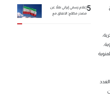
5
إعلام رسمي إيراني نقلاً عن
مصدر مطّلع: الاتفاق مع
سلطنة عمان بشأن مضيق
هرمز سيتأجل ما دامت أميركا
تهدد إيران
ية،
ية.
لمنوية
نوي لجمعية الغدد
ن