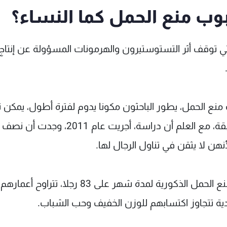
بوب منع الحمل كما النساء؟
تي توقف أثر التستوستيرون والهرمونات المسؤولة عن إنتاج
ع الحمل، يطور الباحثون مكونا يدوم لفترة أطول، يمكن تن
يوميا بدلا من مرتين في اليوم كما الإصدارات السابقة، مع العلم أن دراسة، أجريت عام 2011، وجدت أن نصف
نهن لا يثقن في تناول الرجال لها.
وقام فريق بقيادة جامعة واشنطن بتجربة حبوب منع الحمل الذكورية لمدة شهر على 83 رجلا، تت