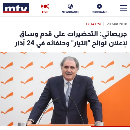
LIVE
NEWSCASTS
PROGRAMS
17:14 PM
20 Mar 2018
en
جريصاتي: التحضيرات على قدم وساق
الأخبار
لإعلان لوائح "التيار" وحلفائه في 24 آذار
سياسة
ناس
إقتصاد
فن
منوعات
رياضة
كأس العالم
البرامج
جدول البرامج