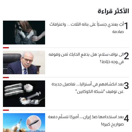
شاهد البرامج
الأكثر قراءة
الترددات
1
أبٌ يعتدي جنسيّاً على بناته الثلاث… واعترافاتٌ
صادمة
عن MTV
وظائف
الإنـتـاج
تواصل معنا
لاعلاناتكم
شروط الإسـتخدام
سياسة الخصوصية
2
الى نواف سلام: هل يدفع الحايك ثمن وقوفه
في وجه خيّاط؟
3
بعد انكشافهم في أستراليا... تفاصيل جديدة
عن توقيف "شبكة الكوكايين"
4
بعد استخدامها ضدّ إيران... أميركا تتسلّم دفعة
صواريخ كبيرة!