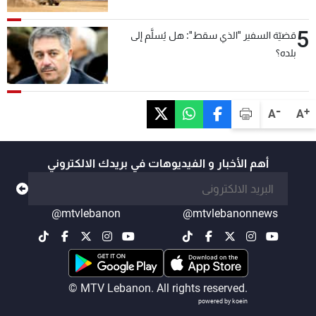
5
قضيّة السفير "الذي سقط": هل يُسلَّم إلى
بلده؟
-
+
A
A
أهم الأخبار و الفيديوهات في بريدك الالكتروني
@mtvlebanon
@mtvlebanonnews
© MTV Lebanon. All rights reserved.
powered by koein