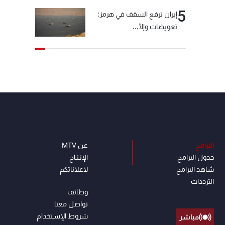
5
إيران ترفع السقف في هرمز:
تعويضات وإلّا...
البرامج
عن MTV
جدول البرامج
الإنـتـاج
شاهد البرامج
لاعلاناتكم
الترددات
وظائف
تواصل معنا
شروط الإسـتخدام
مباشر