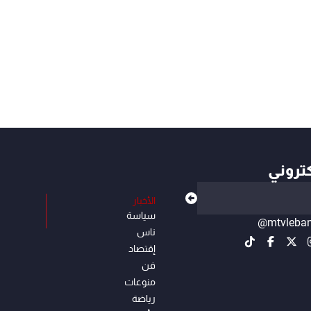
كتروني
الأخبار
سياسة
@mtvleba
ناس
إقتصاد
فن
منوعات
رياضة