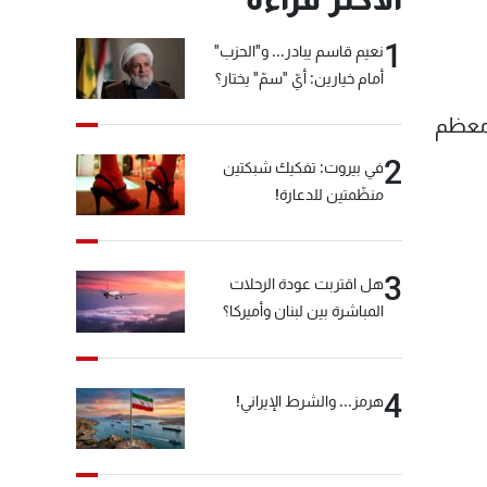
1
نعيم قاسم يبادر... و"الحزب"
أمام خيارين: أيّ "سمّ" يختار؟
 معظم
2
في بيروت: تفكيك شبكتين
منظّمتين للدعارة!
3
هل اقتربت عودة الرحلات
المباشرة بين لبنان وأميركا؟
4
هرمز... والشرط الإيراني!