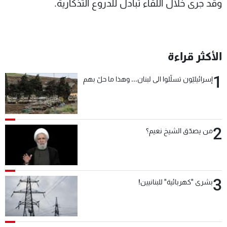
وقد جرى خلال اللقاء تبادل للدروع التذكارية.
الأكثر قراءة
1
إسرائيليّون تسلّلوا الى لبنان... وهذا ما حلّ بهم
2
من يصدّق الشيخ نعيم؟
3
بشرى "كهربائية" للبنانيين!