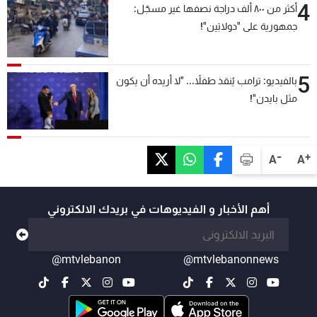
4
أكثر من ٨٠٠ ألف دراجة نصفها غير مسجّل:
جمهورية على "دولابَين"!
5
بالفيديو: ترامب يُنقذ طفلاً... "لا أريده أن يكون
مثل بايدن"!
-
+
A
A
أهم الأخبار و الفيديوهات في بريدك الالكتروني
@mtvlebanon
@mtvlebanonnews