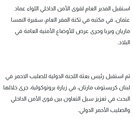
شاهد البرامج
استقبل المدير العام لقوى الأمن الداخلي اللواء عماد
الترددات
عثمان، في مكتبه في ثكنة المقر العام، سفيرة النمسا
ماريان ويربا وجرى عرض للأوضاع الأمنية العامة في
عن MTV
وظائف
الإنـتـاج
تواصل معنا
البلاد.
لاعلاناتكم
شروط الإسـتخدام
سياسة الخصوصية
ثم استقبل رئيس بعثة اللجنة الدولية للصليب الاحمر في
لبنان كريستوف مارتان، في زيارة بروتوكولية، جرى خلالها
البحث في تعزيز سبل التعاون بين قوى الأمن الداخلي
والصليب الأحمر الدولي.