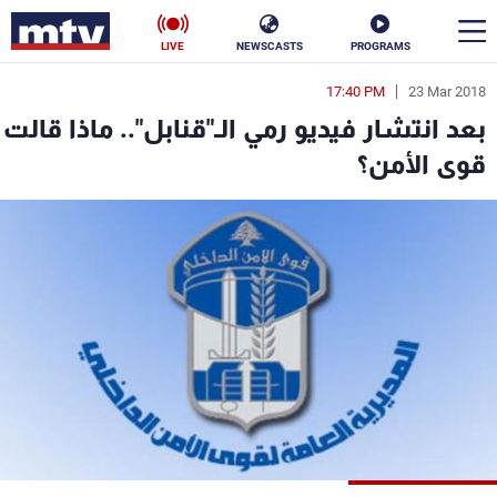
LIVE
NEWSCASTS
PROGRAMS
17:40 PM
23 Mar 2018
en
بعد انتشار فيديو رمي الـ"قنابل".. ماذا قالت
الأخبار
قوى الأمن؟
سياسة
ناس
إقتصاد
فن
منوعات
رياضة
كأس العالم
البرامج
جدول البرامج