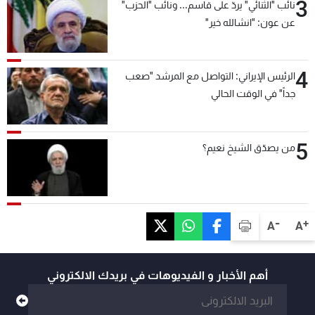
3
نائب "الثنائي" يردّ على قاسم... ونائب "الحزب"
عن عون: "انشالله خير"
4
الرئيس الإيراني: التواصل مع المرشد "صعب
جداً" في الوقت الحالي
5
من يصدّق الشيخ نعيم؟
-
+
A
A
أهم الأخبار و الفيديوهات في بريدك الالكتروني