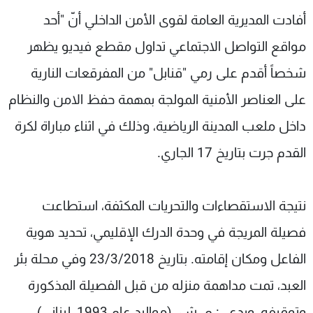
شاهد البرامج
أفادت المديرية العامة لقوى الأمن الداخلي أنّ "أحد
الترددات
مواقع التواصل الاجتماعي تداول مقطع فيديو يظهر
شخصاً أقدم على رمي "قنابل" من المفرقعات النارية
عن MTV
وظائف
الإنـتـاج
تواصل معنا
على العناصر الأمنية المولجة بمهمة حفظ الامن والنظام
لاعلاناتكم
شروط الإسـتخدام
داخل ملعب المدينة الرياضية، وذلك في اثناء مباراة لكرة
سياسة الخصوصية
القدم جرت بتاريخ 17 الجاري.
نتيجة الاستقصاءات والتحريات المكثفة، استطاعت
فصيلة المريجة في وحدة الدرك الإقليمي، تحديد هوية
الفاعل ومكان إقامته. بتاريخ 23/3/2018 وفي محلة بئر
العبد، تمت مداهمة منزله من قبل الفصيلة المذكورة
وتوقيفه، ويدعى: م. ش. (مواليد عام 1993، لبناني).