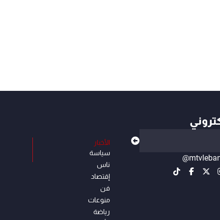
كتروني
الأخبار
سياسة
@mtvleba
ناس
إقتصاد
فن
منوعات
رياضة