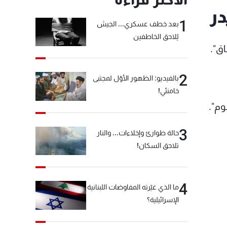
در
1
بعد خطف عسكري... الجيش
يُلاحق الخاطفين
اق".
2
بالفيديو: الظهور الأوّل لمجتبى
خامنئي!
وم".
3
حالة طوارئ وإخلاءات... والنار
تلاحق السكان!
4
ما الذي غيّرته المفاوضات اللبنانية
الإسرائيلية؟