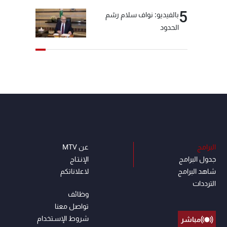
5
بالفيديو: نواف سلام رسّم
الحدود
البرامج
عن MTV
جدول البرامج
الإنـتـاج
شاهد البرامج
لاعلاناتكم
الترددات
وظائف
تواصل معنا
شروط الإسـتخدام
مباشر