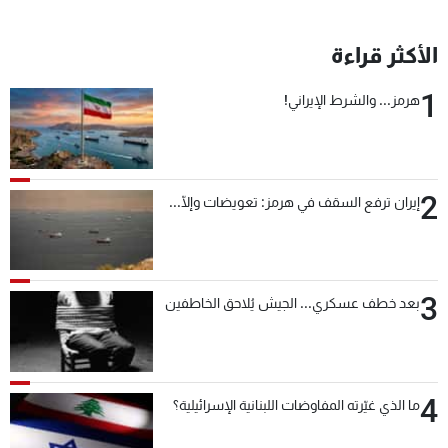
الأكثر قراءة
1
هرمز... والشرط الإيراني!
2
إيران ترفع السقف في هرمز: تعويضات وإلّا...
3
بعد خطف عسكري... الجيش يُلاحق الخاطفين
4
ما الذي غيّرته المفاوضات اللبنانية الإسرائيلية؟