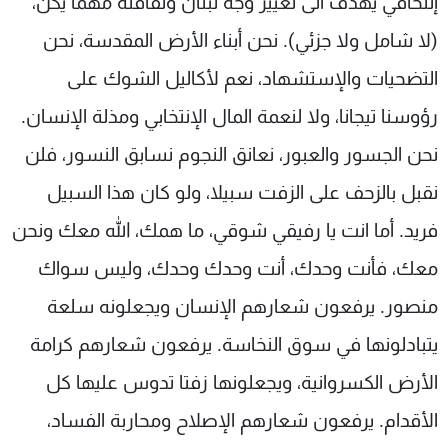
إلتحاقي يهدف الى تغيير وجه لبنان وثقافته مهما يكن،
(لا شامل ولا جزئي). نحن أبناء الأرض المقدسة، نحن
التضحيات والإستشهاد، نعم لأكاليل الشوك على
رؤوسنا تيجانا، ولا لنعمة المال الإنتخابي ومذلة الإنسان.
نحن الجسور والعبور، نعانق النجوم نسابق النسور، فلن
نقبل بالزحف على الزفت سبيلا، ولو كان هذا السبيل
فريد. أما انت يا رفيقي شوقي، ما همك، الله معك ونحن
معك، فأنت وحدك، أنت وحدك وحدك، وليس سواك
منصور. يرفعون شعارهم الإنسان ويجعلونه سلعة
يتبادلونها في سوق النخاسة. يرفعون شعارهم كرامة
الأرض الكسروانية، ويجعلونها زفتا تدوس عليها كل
الأقدام. يرفعون شعارهم الإصلاح ومحاربة الفساد،