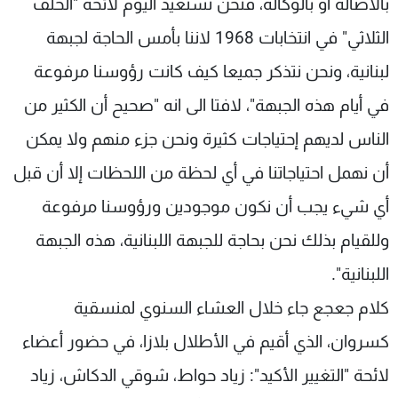
بالأصالة أو بالوكالة، فنحن نستعيد اليوم لائحة "الحلف
الثلاثي" في انتخابات 1968 لاننا بأمس الحاجة لجبهة
لبنانية، ونحن نتذكر جميعا كيف كانت رؤوسنا مرفوعة
في أيام هذه الجبهة"، لافتا الى انه "صحيح أن الكثير من
الناس لديهم إحتياجات كثيرة ونحن جزء منهم ولا يمكن
أن نهمل احتياجاتنا في أي لحظة من اللحظات إلا أن قبل
أي شيء يجب أن نكون موجودين ورؤوسنا مرفوعة
وللقيام بذلك نحن بحاجة للجبهة اللبنانية، هذه الجبهة
اللبنانية".
كلام جعجع جاء خلال العشاء السنوي لمنسقية
كسروان، الذي أقيم في الأطلال بلازا، في حضور أعضاء
لائحة "التغيير الأكيد": زياد حواط، شوقي الدكاش، زياد