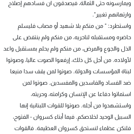
ويمارسونه حتى الثمالة، فيصدقون ان فسادهم إصلاح
وارتهانهم تغيير".
واستطرد: " من منكم بلا شهيد أو مصاب فليسلم
حاضره ومستقبله لناحريه، من منكم ولم ينتفض على
الذل والجوع والمرض، من منكم ولم يحلم بمستقبل واعد
لأولاده. من أجل كل ذلك، إرفعوا الصوت عاليا، وصوتوا
لبناة المؤسسات والدولة. صوتوا لمن يقف سدا منيعا
ضد الفساد والفاسدين والمفسدين. صوتوا لمن
استماتوا دفاعا عن الإنسان وكرامته، وحريته،
واستشهدوا من أجله. صوتوا للقوات اللبنانية إنها
السبيل الوحيد لخلاصكم. فيما أبناء كسروان - الفتوح،
فلنكن عظماء لنستحق كسروان العظيمة. فالقوات