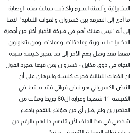
المخابراتية وألسنة السوء وأكاذيب جماعة هذه الوصاية
ما أدى إلى التفرقة بين كسروان والقوات اللبنانية"، لافتا
إلى أنه "ليس هناك أهم في فبركة الأخبار أكثر من أجهزة
المخابرات السورية وملحقاتها وعملائها ومن يتعاونون
معها فقد وصل بهم الأمر إلى حد تفجير كنيسة سيدة
النجاة في ذوق مكايل - كسروان بمن فيها لمجرد القول
ان القوات اللبنانية فجرت كنيسة والبرهان على أن
النبض الكسرواني هو نبض قواتي فقد سقط في
الكنيسة 11 شهيدا وقرابة ال80 جريحا ومئات من
المتضررين ولم يقبل أي من هؤلاء بالتقدم بادعاء
شخصي في هذا الملف لأن قلبهم دليلهم بالرغم من
دعاية نظام الوصاية الآثمة في حينه".