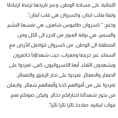
اللبنانية على مساحة الوطن، وعبر تاريخها ترتبط ارتباطا
وثيقا بقلب لبنان، وكسروان هي قلب لبنان".
وختم: " كسروان طانيوس شاهين، هي نفسها البشير
والسمير، هي بوابة العبور من الجزء الى الكل ومن
المنطقة الى الوطن. من كسروان تتواصل الأرض مع
السماء، عبر حريصا ومعراب، حيث شهداؤنا حاضرون
ويشهدون اللقاء. أيها الكسروانيون، كفى، تمردوا على
الصغار والصغائر. تمردوا على تجار الرقيق والضمائر.
تمردوا على من أقوالهم كذبا وأفعالهم شعائر. واجعلن
من بخور شهدائنا لخياراتكم ذخائر. وليكن صوتكم نعم،
قوات لبنانية، صادحا، ثائرا ثائرا ثائرا".