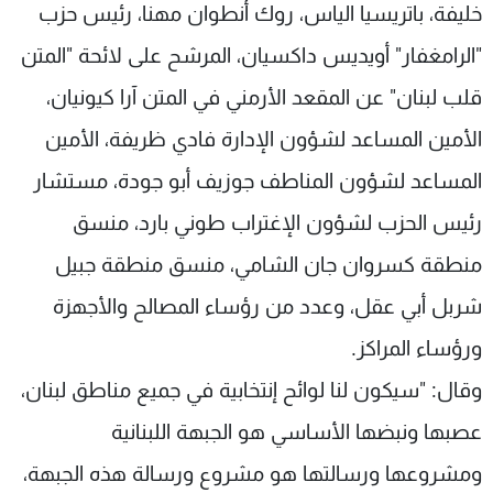
خليفة، باتريسيا الياس، روك أنطوان مهنا، رئيس حزب
"الرامغفار" أويديس داكسيان، المرشح على لائحة "المتن
قلب لبنان" عن المقعد الأرمني في المتن آرا كيونيان،
الأمين المساعد لشؤون الإدارة فادي ظريفة، الأمين
المساعد لشؤون المناطف جوزيف أبو جودة، مستشار
رئيس الحزب لشؤون الإغتراب طوني بارد، منسق
منطقة كسروان جان الشامي، منسق منطقة جبيل
شربل أبي عقل، وعدد من رؤساء المصالح والأجهزة
ورؤساء المراكز.
وقال: "سيكون لنا لوائح إنتخابية في جميع مناطق لبنان،
عصبها ونبضها الأساسي هو الجبهة اللبنانية
ومشروعها ورسالتها هو مشروع ورسالة هذه الجبهة،