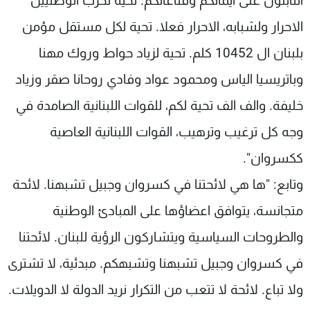
الثابتون على ايمانكم وقناعاتكم. تحية لحزب الوطنيين
الاحرار ولشبابه، الاحرار فعلا. تحية لكل مستقل مؤمن
بلبنان ال 10452 كلم. تحية لزياد حواط وروك مهنا
وباتريسيا الياس ومحمود عواد وفادي روحانا صقر وزياد
خليفة. والف الف تحية لكم، للقوات اللبنانية الصامدة في
وجه كل ترغيب وترهيب، القوات اللبنانية العاصية
ككسروان".
وتابع: "ها هي لائحتنا في كسروان وجبيل تشبهنا. لائحة
متجانسة، يتوافق اعضاؤها على المبادئ الوطنية
والطروحات السياسية ويتشاركون الرؤية للبنان. لائحتنا
في كسروان وجبيل تشبهنا وتشبهكم. مبدئية، لا تشترى
ولا تباع. لائحة لا تتعب من التكرار نريد الدولة لا الدويلات.