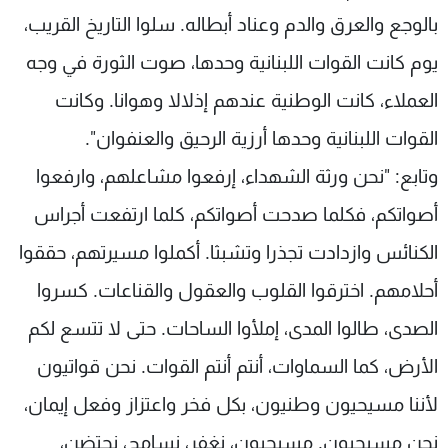
بالوجع والعرق والدم وعناد أبطاله. سلوا التاريخ القريب،
يوم كانت القوات اللبنانية وحدها، صوت الثورة في وجه
العملاء، كانت الوطنية عندهم إذلالا وهوانا. وكانت
القوات اللبنانية وحدها أرزية الرحيق والعنفوان".
وتابع: "نحن ورثة الشهداء، إرفعوا مشاعلهم، وارفعوا
أصواتكم، فكلما صدحت أصواتكم، كلما ارتفعت أجراس
الكنائس وازدادت تجذرا وتشبثا. أكملوا مسيرتهم، حققوا
أحلامهم. اخترقوا القلوب والعقول والقناعات. كسروا
الصدى، طالوا المدى، إملأوا الساحات. حتى لا تتسع لكم
الأرض، كما السماوات، أنتم أنتم القوات. نحن قواتيون
لأننا مسيحيون وطنيون، بكل فخر واعتزاز وفعل إيمان،
نحن مسيحيون. مسيحيون، نغفر، نسامح، نحتضن،