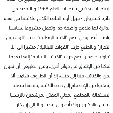
شاهد البرامج
الإنتخابات تذكرني بانتخابات العام 1968 وبالتحديد في
الترددات
دائرة كسروان - جبيل أيام الحلف الثلاثي فلائحتنا في هذه
الدائرة لها ملامح واضحة جدا وتحمل مشروعا سياسيا
عن MTV
وظائف
الإنـتـاج
تواصل معنا
واضحا أيضا وهي تضم "الكتلة الوطنية"، حزب "الوطنيين
لاعلاناتكم
شروط الإسـتخدام
سياسة الخصوصية
الأحرار" وبالطبع حزب "القوات اللبنانية"، مشيرا إلى أننا
"حاولنا جاهدين ضم حزب "الكتائب اللبنانية" إليها بعدما
تمكنا من الإتفاق في دوائر أخرى، ومن الطبيعي أن نكون
نحن والكتائب جنبا إلى جنب، إلا أن الظروف شاءت ألا
يتمكنوا من الإنضمام إلى هذه اللائحة وعندها فضلنا
الإستعانة بالمجتمع المدني الممثل بمرشحين باتريسيا
الياس والدكتور روك أنطوان مهنا، وبالتالي إن كان