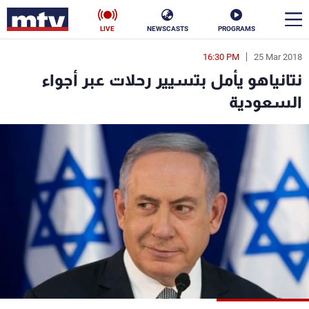
LIVE
NEWSCASTS
PROGRAMS
16:30 PM
25 Mar 2018
en
نتانياهو يأمل بتسيير رحلات عبر أجواء
الأخبار
السعودية
سياسة
ناس
إقتصاد
فن
منوعات
رياضة
كأس العالم
البرامج
جدول البرامج