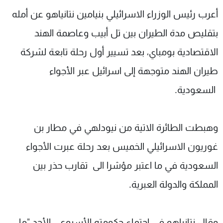
شاهد البرامج
أعرب رئيس الوزراء الاسرائيلي بنيامين نتانياهو عن أمله
الترددات
بتقليص مدة الطيران بين تل أبيب وعاصمة الهند
الاقتصادية بومباي، بعد تسيير أول رحلة تابعة لشركة
عن MTV
وظائف
الإنـتـاج
تواصل معنا
طيران الهند متوجهة إلى اسرائيل عبر الأجواء
لاعلاناتكم
شروط الإسـتخدام
السعودية.
سياسة الخصوصية
وهبطت الطائرة الاتية من نيودلهي في مطار بن
غوريون الاسرائيلي الخميس بعد رحلة عبرت الأجواء
السعودية في ما اعتبر مؤشرا الى تقارب حذر بين
المملكة والدولة العبرية.
وقال نتانياهو في اجتماع حكومته الأسبوعي الأحد "ما