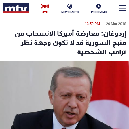
LIVE
NEWSCASTS
PROGRAMS
13:52 PM
26 Mar 2018
en
إردوغان: معارضة أميركا الانسحاب من
الأخبار
منبج السورية قد لا تكون وجهة نظر
ترامب الشخصية
سياسة
ناس
إقتصاد
فن
منوعات
رياضة
كأس العالم
البرامج
جدول البرامج