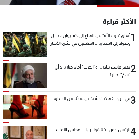
شاهد البرامج
الترددات
الأكثر قراءة
1
أنفاق "حزب الله" من البقاع إلى كسروان فجبيل
عن MTV
وظائف
الإنـتـاج
تواصل معنا
وصولاً إلى المختارة... التفاصيل في نشرة الأخبار
لاعلاناتكم
شروط الإسـتخدام
بعد قليل
سياسة الخصوصية
2
نعيم قاسم يبادر... و"الحزب" أمام خيارين: أيّ
"سمّ" يختار؟
3
في بيروت: تفكيك شبكتين منظّمتين للدعارة!
4
الرئيس عون ردّ 4 قوانين إلى مجلس النواب