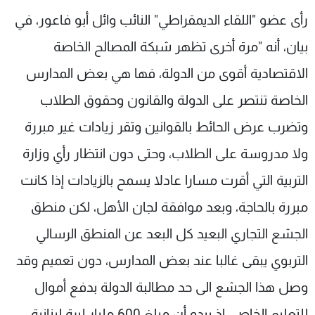
شاهد البرامج
رأى عضو "اللقاء الديمقراطي" النائب وائل أبو فاعور، في
الترددات
بيان، أنه "مرة أخرى تظهر شبكة المصالح الخاصة
الاقتصادية أقوى من الدولة، فها هي بعض المدارس
عن MTV
وظائف
الإنـتـاج
تواصل معنا
الخاصة تنتصر على الدولة والقانون وحقوق الطلاب
لاعلاناتكم
شروط الإسـتخدام
وتضرب عرض الحائط بالقوانين وتقر زيادات غير مبررة
سياسة الخصوصية
ولا مدروسة على الطلاب، وحتى دون انتظار رأي وزارة
التربية التي أقرت مسارا عادلا يسمح بالزيادات إذا كانت
مبررة بالحاجة، وبعد موافقة لجان الأهل، لكن منطق
الجشع التجاري البعيد كل البعد عن المنطق الرسالي
التربوي يبقى غالبا عند بعض المدارس، دون تعميم وقد
وصل هذا الجشع الى حد مطالبة الدولة بدفع أموال
للتعليم الخاص، إذ يبدو أن مبلغ 600 مليار ليرة لبنانية