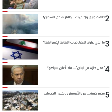
2
حالة طوارئ وإخلاءات... والنار تلاحق السكان!
3
ما الذي غيّرته المفاوضات اللبنانية الإسرائيلية؟
4
"عمل حازم في لبنان"... ماذا أعلن نتنياهو؟
5
مخيم ضبية... بين التَّهميش ونقص الخدمات