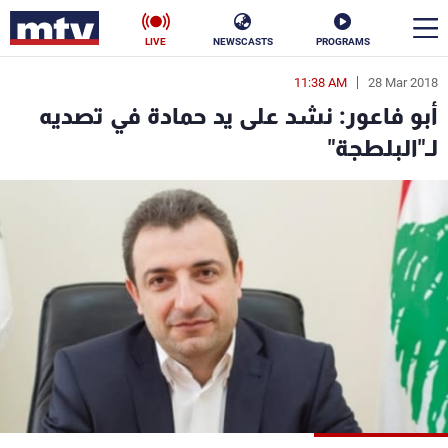
LIVE
NEWSCASTS
PROGRAMS
11:38 AM
28 Mar 2018
en
أبو فاعور: نشد على يد حمادة في تصديه
الأخبار
لـ"البلطجة"
سياسة
ناس
إقتصاد
فن
منوعات
رياضة
كأس العالم
البرامج
جدول البرامج