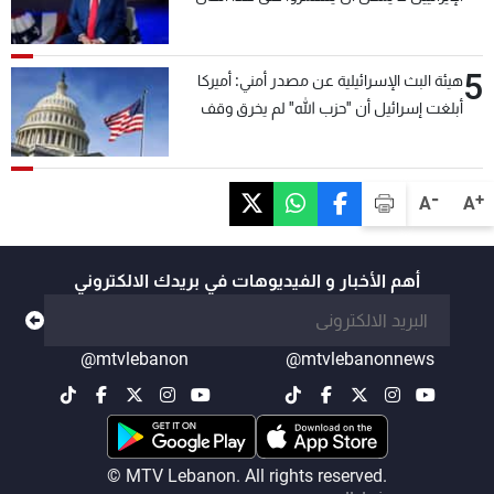
5
هيئة البث الإسرائيلية عن مصدر أمني: أميركا
أبلغت إسرائيل أن "حزب الله" لم يخرق وقف
إطلاق النار أمس في مجدل زون وطلبت منها
عدم التصعيد خشية أن يؤثر ذلك على مفاوضات
روما
-
+
A
A
أهم الأخبار و الفيديوهات في بريدك الالكتروني
@mtvlebanon
@mtvlebanonnews
© MTV Lebanon. All rights reserved.