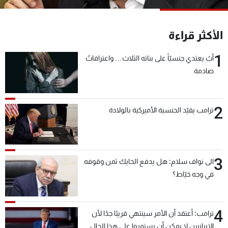
شاهد البرامج
الترددات
الأكثر قراءة
1
أبٌ يعتدي جنسيّاً على بناته الثلاث… واعترافاتٌ
عن MTV
وظائف
الإنـتـاج
تواصل معنا
صادمة
لاعلاناتكم
شروط الإسـتخدام
سياسة الخصوصية
2
ترامب يقيّد الجنسية الأميركية بالولادة
3
الى نواف سلام: هل يدفع الحايك ثمن وقوفه
في وجه خيّاط؟
4
ترامب: أعتقد أن الأمر سينتهي قريبًا جدًا لأن
الإيرانيين لا يمكن أن يستمروا على هذا الحال