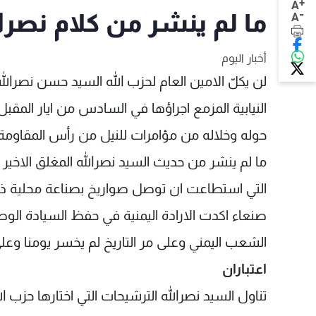
+
A
-
ما لم ينشر من كلام نصرالل
A
أخبار اليوم
لن يكلّ الامين العام لحزب الله السيد حسن نصرالله 
النيابية المزمع اجراؤها في السادس من ايار المق
حوله وخلاله من مؤامرات للنيل من رأس المقاومة
ما لم ينشر من حديث السيد نصرالله المغلق الاخير ه
التي استطاعت ان توصل صواريخ بصناعة محلية ذاتية
صنعاء اكدت الارادة اليمنية في حفظ السيادة الوطن
الشعب اليمني وعلى مر التاريخ لم يخسر يومنا وعلى
اعتباران
تناول السيد نصرالله الترشيحات التي اختارها حزب ا