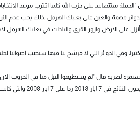
"الحملة ستتصاعد على حزب الله كلما اقترب موعد الانتخابا
ل الدوائر مهمة والعين على بعلبك الهرمل لذلك يجب عدم الترا
زل على الارض وازور القرى والبلدات في بعلبك الهرمل لاحف
را، وفي الدوائر التي لا مرشح لنا فيها ستصب اصواتنا لحلفائ
ستمرة لضربه قال "لم يستطيعوا النيل منا في الحروب الان
يحاولون هزيمتنا اقتصاديا وعبر اغراقنا بالديون، ويريدون النتائج في 7 ايار 8