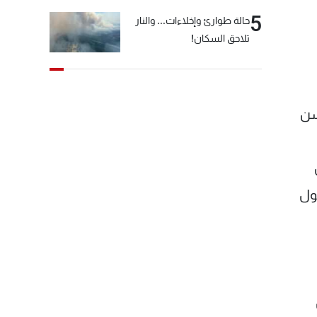
5
حالة طوارئ وإخلاءات... والنار
تلاحق السكان!
سن
ول