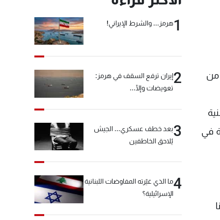
1
هرمز... والشرط الإيراني!
2
 من
إيران ترفع السقف في هرمز:
تعويضات وإلّا...
نية
3
بعد خطف عسكري... الجيش
ة في
يُلاحق الخاطفين
4
ما الذي غيّرته المفاوضات اللبنانية
الإسرائيلية؟
ا