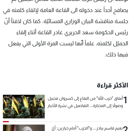
شاهد البرامج
يصافح أحداً عند دخوله الى القاعة العامة لإلقاء كلمته في
الترددات
جلسة مناقشة البيان الوزاري المسائيّة. كما كان لافتاً أنّ
رئيس الحكومة سعد الحريري غادر القاعة أثناء إلقاء
عن MTV
وظائف
الإنـتـاج
تواصل معنا
الجميّل لكلمته، علماً أنّها ليست المرة الأولى التي يفعل
لاعلاناتكم
شروط الإسـتخدام
سياسة الخصوصية
فيها ذلك.
الأكثر قراءة
1
أنفاق "حزب الله" من البقاع إلى كسروان فجبيل
وصولاً إلى المختارة... التفاصيل في نشرة الأخبار
بعد قليل
2
نعيم قاسم يبادر... و"الحزب" أمام خيارين: أيّ