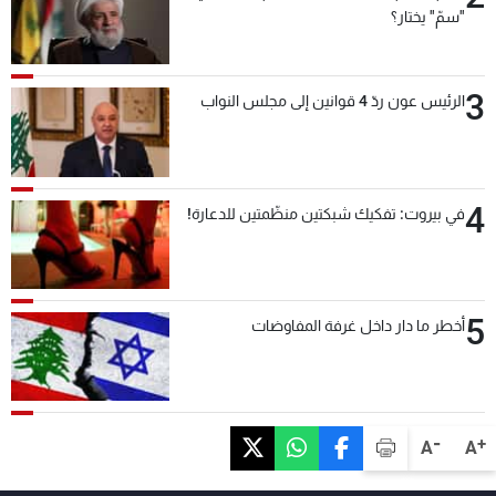
"سمّ" يختار؟
3
الرئيس عون ردّ 4 قوانين إلى مجلس النواب
4
في بيروت: تفكيك شبكتين منظّمتين للدعارة!
5
أخطر ما دار داخل غرفة المفاوضات
-
+
A
A