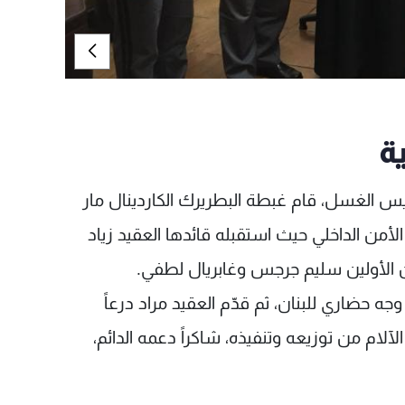
ة
الغسل، قام غبطة البطريرك الكاردينال مار
من الداخلي حيث استقبله قائدها العقيد زياد
 الأولين سليم جرجس وغابريال لطفي.
ه حضاري للبنان، ثم قدّم العقيد مراد درعاً
مدمجاً (CD) يتضمن ترانيم الآلام من توزيعه وتنفيذه، شاكراً دعمه الدائم،