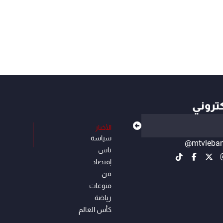
كتروني
الأخبار
سياسة
@mtvleba
ناس
إقتصاد
فن
منوعات
رياضة
كأس العالم