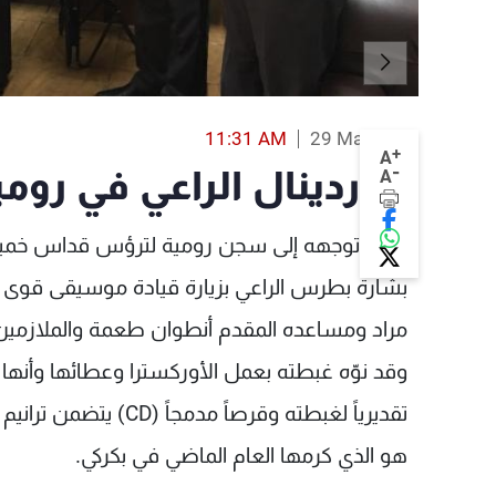
11:31 AM
29 Mar 2018
+
A
-
الكاردينال الراعي في رومي
A
خلال توجهه إلى سجن رومية لترؤس قداس خميس 
بشارة بطرس الراعي بزيارة قيادة موسيقى قوى الأ
مراد ومساعده المقدم أنطوان طعمة والملازمين
وقد نوّه غبطته بعمل الأوركسترا وعطائها وأنها وج
تقديرياً لغبطته وقرصاً 
هو الذي كرمها العام الماضي في بكركي.