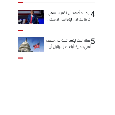
4
ترامب: أعتقد أن الأمر سينتهي
قريبًا جدًا لأن الإيرانيين لا يمكن
أن يستمروا على هذا الحال
5
هيئة البث الإسرائيلية عن مصدر
أمني: أميركا أبلغت إسرائيل أن
"حزب الله" لم يخرق وقف إطلاق
النار أمس في مجدل زون
وطلبت منها عدم التصعيد
خشية أن يؤثر ذلك على
مفاوضات روما