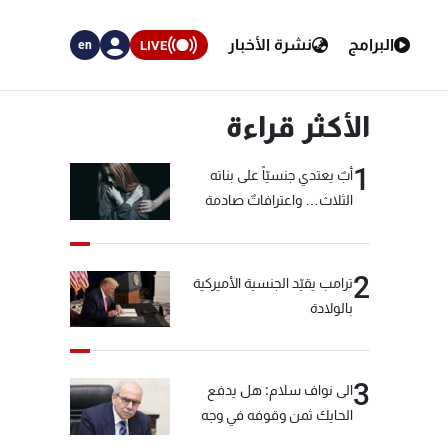
البرامج
نشرة الأخبار
LIVE
en
الأكثر قراءة
1
أبٌ يعتدي جنسيّاً على بناته
الثلاث… واعترافاتٌ صادمة
2
ترامب يقيّد الجنسية الأميركية
بالولادة
3
الى نواف سلام: هل يدفع
الحايك ثمن وقوفه في وجه
خيّاط؟