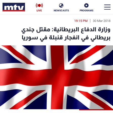
LIVE
NEWSCASTS
PROGRAMS
19:15 PM
30 Mar 2018
en
وزارة الدفاع البريطانية: مقتل جندي
الأخبار
بريطاني في انفجار قنبلة في سوريا
سياسة
ناس
إقتصاد
فن
منوعات
رياضة
كأس العالم
البرامج
جدول البرامج