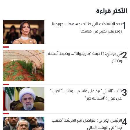
شاهد البرامج
الأكثر قراءة
الترددات
1
بعد الإنتقادات التي طالت جسمها... جورجينا
رودريغيز تخرج عن صمتها
عن MTV
وظائف
الإنـتـاج
تواصل معنا
لاعلاناتكم
شروط الإسـتخدام
سياسة الخصوصية
2
في بوداي: ١٦ خيمة "ماريجوانا"... وضبط أسلحة
وذخائر
3
نائب "الثنائي" يردّ على قاسم... ونائب "الحزب"
عن عون: "انشالله خير"
4
الرئيس الإيراني: التواصل مع المرشد "صعب
جداً" في الوقت الحالي