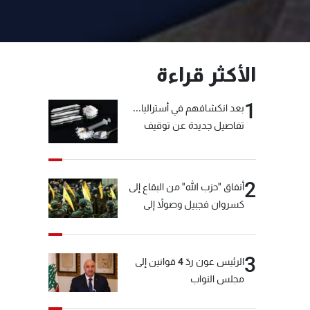
الأكثر قراءة
1
بعد انكشافهم في أستراليا...
تفاصيل جديدة عن توقيف
"شبكة الكوكايين"
2
أنفاق "حزب الله" من البقاع إلى
كسروان فجبيل وصولاً إلى
المختارة... التفاصيل في نشرة
الأخبار بعد قليل
3
الرئيس عون ردّ 4 قوانين إلى
مجلس النواب