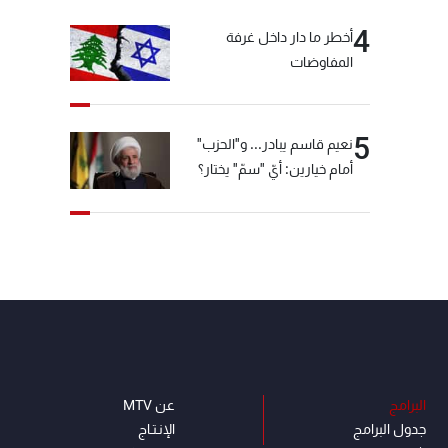
4
أخطر ما دار داخل غرفة
المفاوضات
5
نعيم قاسم يبادر... و"الحزب"
أمام خيارين: أيّ "سمّ" يختار؟
البرامج
عن MTV
جدول البرامج
الإنـتـاج