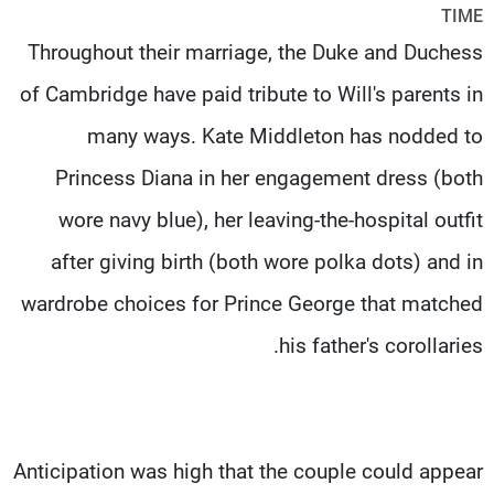
TIME
شاهد البرامج
Throughout their marriage, the Duke and Duchess
الترددات
of Cambridge have paid tribute to Will's parents in
عن MTV
وظائف
many ways. Kate Middleton has nodded to
الإنـتـاج
تواصل معنا
لاعلاناتكم
شروط الإسـتخدام
Princess Diana in her engagement dress (both
سياسة الخصوصية
wore navy blue), her leaving-the-hospital outfit
after giving birth (both wore polka dots) and in
wardrobe choices for Prince George that matched
his father's corollaries.
Anticipation was high that the couple could appear