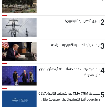
2
بشرى "كهربائية" للبنانيين!
3
ترامب يقيّد الجنسية الأميركية بالولادة
4
بالفيديو: ترامب يُنقذ طفلاً... "لا أريده أن يكون
مثل بايدن"!
5
مجموعة CMA CGM عبر شركتها التابعة CEVA
Logistics تُنجز الاستحواذ على مجموعة فتّال