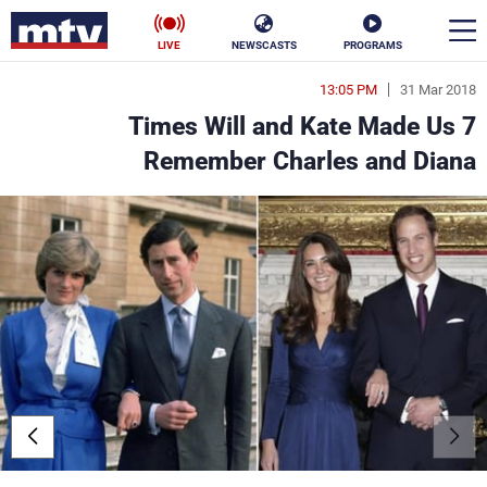
LIVE
NEWSCASTS
PROGRAMS
13:05 PM
31 Mar 2018
en
7 Times Will and Kate Made Us
الأخبار
Remember Charles and Diana
سياسة
ناس
إقتصاد
فن
منوعات
رياضة
كأس العالم
البرامج
جدول البرامج