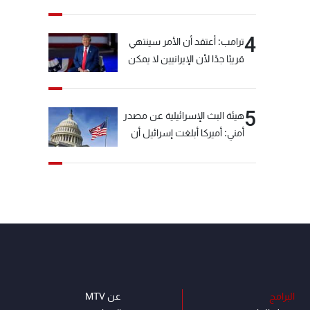
خيّاط؟
4
ترامب: أعتقد أن الأمر سينتهي
قريبًا جدًا لأن الإيرانيين لا يمكن
أن يستمروا على هذا الحال
5
هيئة البث الإسرائيلية عن مصدر
أمني: أميركا أبلغت إسرائيل أن
"حزب الله" لم يخرق وقف إطلاق
النار أمس في مجدل زون
وطلبت منها عدم التصعيد
خشية أن يؤثر ذلك على
مفاوضات روما
البرامج
عن MTV