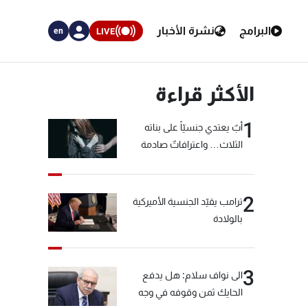
البرامج
نشرة الأخبار
LIVE
en
الأكثر قراءة
1
أبٌ يعتدي جنسيّاً على بناته
الثلاث… واعترافاتٌ صادمة
2
ترامب يقيّد الجنسية الأميركية
بالولادة
3
الى نواف سلام: هل يدفع
الحايك ثمن وقوفه في وجه