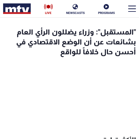
LIVE
NEWSCASTS
PROGRAMS
en
"المستقبل": وزراء يضللون الرأي العام
الأخبار
بشائعات عن أن الوضع الاقتصادي في
أحسن حال خلافاً للواقع
سياسة
ناس
إقتصاد
فن
منوعات
رياضة
كأس العالم
البرامج
جدول البرامج