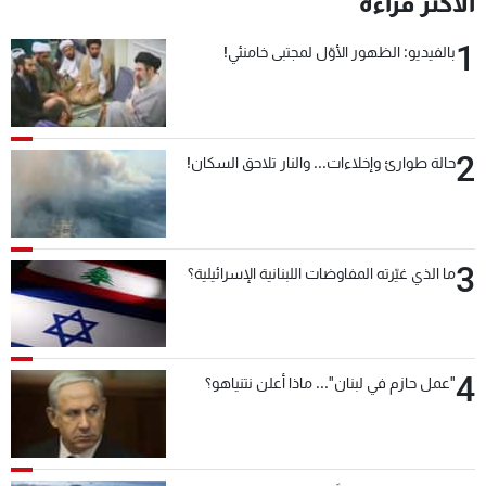
الأكثر قراءة
شاهد البرامج
1
الترددات
بالفيديو: الظهور الأوّل لمجتبى خامنئي!
عن MTV
وظائف
الإنـتـاج
تواصل معنا
2
حالة طوارئ وإخلاءات... والنار تلاحق السكان!
لاعلاناتكم
شروط الإسـتخدام
سياسة الخصوصية
3
ما الذي غيّرته المفاوضات اللبنانية الإسرائيلية؟
4
"عمل حازم في لبنان"... ماذا أعلن نتنياهو؟