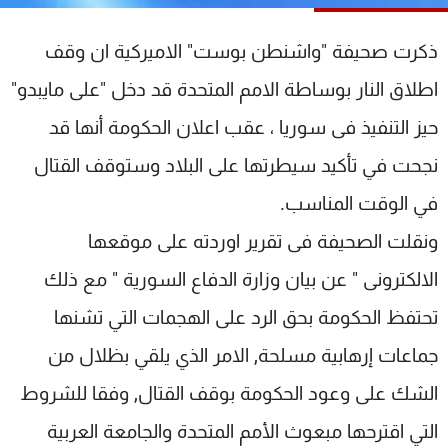
شاهد البرامج
الترددات
ذكرت صحيفة "واشنطن بوست" الاميركية ان وقف
اطلاق النار بوساطة الامم المتحدة قد دخل "على مايبدو"
عن MTV
وظائف
حيز التنفيذ فى سوريا ، عقب اعلان الحكومة أنها قد
الإنـتـاج
تواصل معنا
لاعلاناتكم
شروط الإسـتخدام
نجحت في تأكيد سيطرتها على البلاد وستوقف القتال
سياسة الخصوصية
في الوقت المناسب.
ونقلت الصحيفة فى تقرير اوردته على موقعها
الالكترونى " عن بيان وزارة الدفاع السورية " مع ذلك
تحتفظ الحكومة بحق الرد على الهجمات التي تشنها
جماعات إرهابية مسلحة, الامر الذي يلقي بظلال من
الشك على وعود الحكومة بوقف القتال, وفقا للشروط
التي اقترحها مبعوث الأمم المتحدة والجامعة العربية