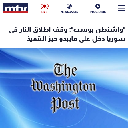
LIVE
NEWSCASTS
PROGRAMS
en
"واشنطن بوست": وقف اطلاق النار فى
الأخبار
سوريا دخل على مايبدو حيز التنفيذ
سياسة
ناس
إقتصاد
فن
منوعات
رياضة
كأس العالم
البرامج
جدول البرامج