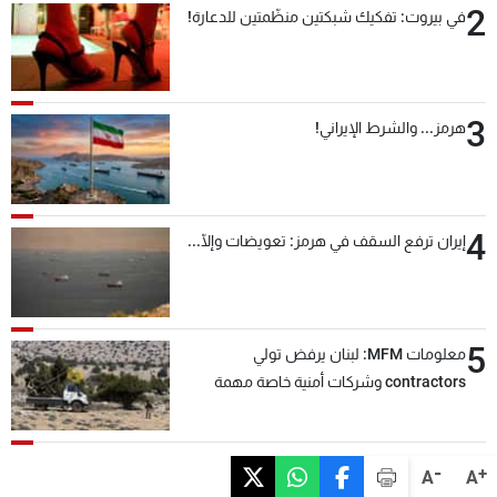
2
في بيروت: تفكيك شبكتين منظّمتين للدعارة!
3
هرمز... والشرط الإيراني!
4
إيران ترفع السقف في هرمز: تعويضات وإلّا...
5
معلومات MFM: لبنان يرفض تولي
contractors وشركات أمنية خاصة مهمة
التحقق من نزع سلاح "حزب الله"
-
+
A
A