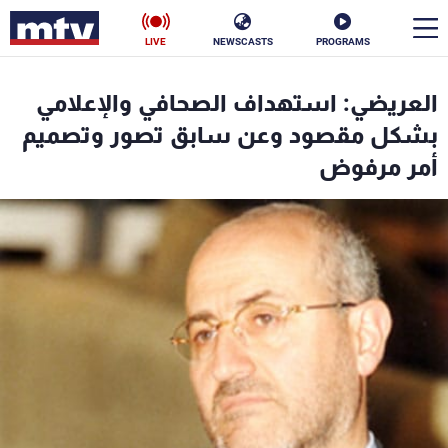
LIVE
NEWSCASTS
PROGRAMS
en
العريضي: استهداف الصحافي والإعلامي
الأخبار
بشكل مقصود وعن سابق تصور وتصميم
أمر مرفوض
سياسة
ناس
إقتصاد
فن
منوعات
رياضة
كأس العالم
البرامج
جدول البرامج