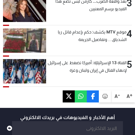
3
بعد واقعة الضرب... كارمن لبس تضع هذا
الفيديو برسم المعنيين
4
موقع MTV يكشف: حكم بإعدام قاتل ريا
الشدياق… وتفاصيل الجريمة
5
القناة 13 الإسرائيليّة: أميركا تضغط على إسرائيل
لإنهاء القتال في إيران ولبنان وغزة
-
+
A
A
أهم الأخبار و الفيديوهات في بريدك الالكتروني