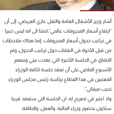
شاهد البرامج
الترددات
أشار وزير الأشغال العامة والنقل غازي العريضي، إلى أن
عن MTV
وظائف
"ارتفاع أسعار المحروقات عالمي"،لافتا الى انه ليس خبيرا
الإنـتـاج
تواصل معنا
في تركيب جدول أسعار المحروقات، إنما هناك ملاحظات
لاعلاناتكم
شروط الإسـتخدام
سياسة الخصوصية
من قبل الأخوة في النقابات حول تركيب الجدول، وتم
الاتفاق في الجلسة الأخيرة التي عقدت بيني وبينهم
الأسبوع الماضي،على أن تعقد جلسة لكافة الوزراء
المعنيين في هذا القطاع برئاسة رئيس مجلس الوزراء
نجيب ميقاتي".
واذ اعتبر في تصريح له، ان الجلسة التي ستعقد قريبا
ستكون بحضور وزراء المالية، والعمل، والطاقة،