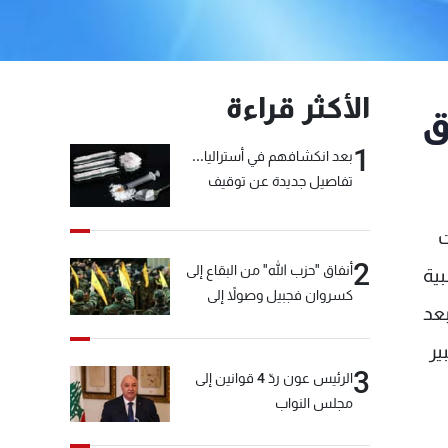
الأكثر قراءة
ق
1
بعد انكشافهم في أستراليا...
تفاصيل جديدة عن توقيف
"شبكة الكوكايين"
ت
2
أنفاق "حزب الله" من البقاع إلى
بية
كسروان فجبيل وصولاً إلى
بعد
المختارة... التفاصيل في نشرة
الأخبار بعد قليل
ير
3
الرئيس عون ردّ 4 قوانين إلى
مجلس النواب