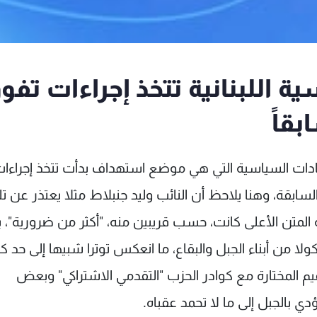
سية اللبنانية تتخذ إجراءات تفو
بقاً
قيادات السياسية التي هي موضع استهداف بدأت تتخذ إجراءا
لسابقة، وهنا يلاحظ أن النائب وليد جنبلاط مثلا يعتذر عن تل
ة المتن الأعلى كانت، حسب قريبين منه، "أكثر من ضرورية"، 
ا من أبناء الجبل والبقاع، ما انعكس توترا شبيها إلى حد كب
عجل لقاء زعيم المختارة مع كوادر الحزب "التقدمي الاشتراكي" وبعض
تؤدي بالجبل إلى ما لا تحمد عقباه.