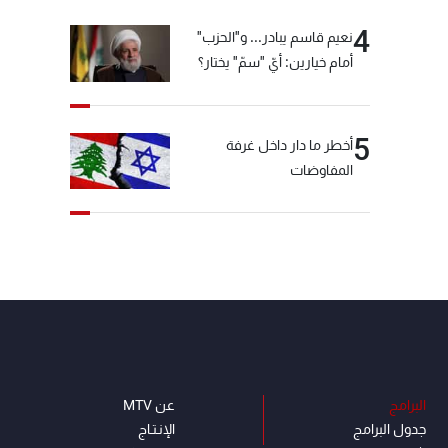
4
نعيم قاسم يبادر... و"الحزب"
أمام خيارين: أيّ "سمّ" يختار؟
5
أخطر ما دار داخل غرفة
المفاوضات
البرامج
عن MTV
جدول البرامج
الإنـتـاج