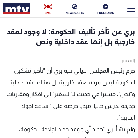
LIVE
NEWSCASTS
PROGRAMS
en
بري عن تأخر تأليف الحكومة: لا وجود لعقد
الأخبار
خارجية بل إنها عقد داخلية ونص
سياسة
ناس
السفير
جزم رئيس المجلس النيابي نبيه بري أن "تأخير تشكيل
إقتصاد
فن
الحكومة ليس مرده لعقد خارجية بل هناك عقد داخلية
منوعات
رياضة
و"نص"، مشيرا في حديث لـ"السفير" الى افكار ومقاربات
كأس العالم
جديدة تدرس حاليا، مبديا حرصه على "اشاعة اجواء
ايجابية".
البرامج
ولم يشأ بري تحديد أي موعد جديد لولادة الحكومة،
جدول البرامج