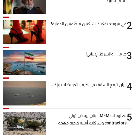
"سمّ" يختار؟
2
في بيروت: تفكيك شبكتين منظّمتين للدعارة!
3
هرمز... والشرط الإيراني!
4
إيران ترفع السقف في هرمز: تعويضات وإلّا...
5
معلومات MFM: لبنان يرفض تولي
contractors وشركات أمنية خاصة مهمة
التحقق من نزع سلاح "حزب الله"