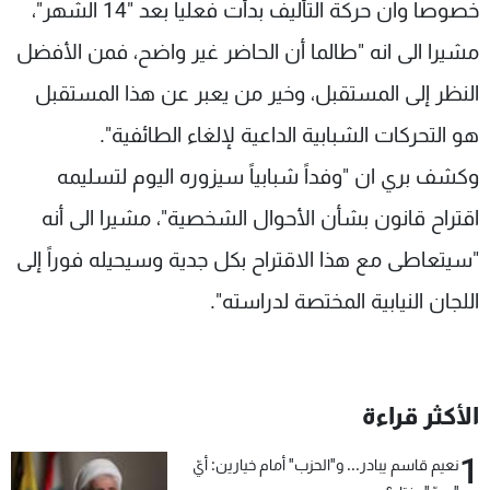
خصوصا وان حركة التأليف بدأت فعليا بعد "14 الشهر"،
شاهد البرامج
مشيرا الى انه "طالما أن الحاضر غير واضح، فمن الأفضل
الترددات
النظر إلى المستقبل، وخير من يعبر عن هذا المستقبل
عن MTV
وظائف
هو التحركات الشبابية الداعية لإلغاء الطائفية".
الإنـتـاج
تواصل معنا
لاعلاناتكم
شروط الإسـتخدام
وكشف بري ان "وفداً شبابياً سيزوره اليوم لتسليمه
سياسة الخصوصية
اقتراح قانون بشأن الأحوال الشخصية"، مشيرا الى أنه
"سيتعاطى مع هذا الاقتراح بكل جدية وسيحيله فوراً إلى
اللجان النيابية المختصة لدراسته".
الأكثر قراءة
1
نعيم قاسم يبادر... و"الحزب" أمام خيارين: أيّ