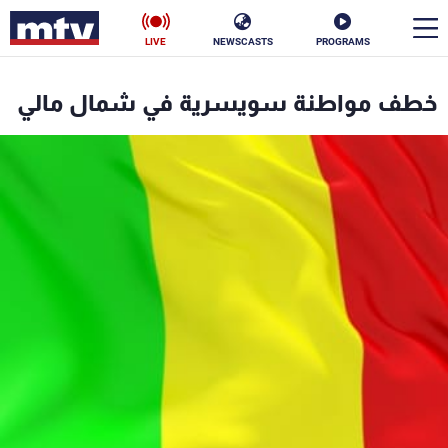
LIVE
NEWSCASTS
PROGRAMS
en
خطف مواطنة سويسرية في شمال مالي
الأخبار
سياسة
ناس
إقتصاد
فن
منوعات
رياضة
كأس العالم
البرامج
جدول البرامج