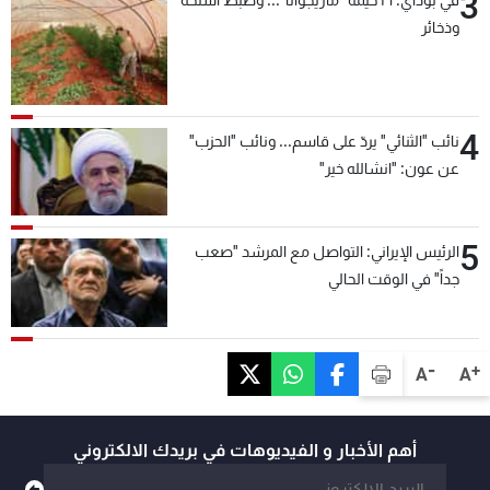
3
وذخائر
4
نائب "الثنائي" يردّ على قاسم... ونائب "الحزب"
عن عون: "انشالله خير"
5
الرئيس الإيراني: التواصل مع المرشد "صعب
جداً" في الوقت الحالي
-
+
A
A
أهم الأخبار و الفيديوهات في بريدك الالكتروني