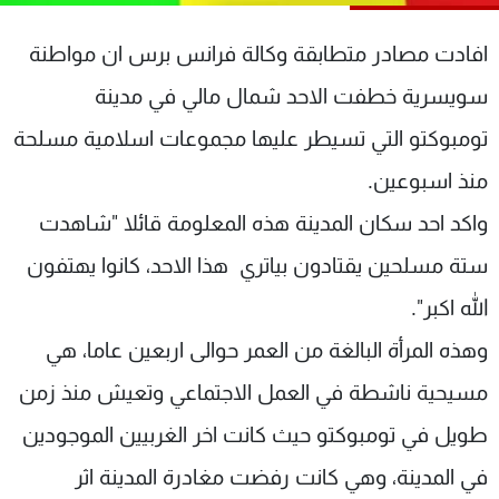
شاهد البرامج
افادت مصادر متطابقة وكالة فرانس برس ان مواطنة
الترددات
سويسرية خطفت الاحد شمال مالي في مدينة
عن MTV
وظائف
تومبوكتو التي تسيطر عليها مجموعات اسلامية مسلحة
الإنـتـاج
تواصل معنا
لاعلاناتكم
شروط الإسـتخدام
منذ اسبوعين.
سياسة الخصوصية
واكد احد سكان المدينة هذه المعلومة قائلا "شاهدت
ستة مسلحين يقتادون بياتري هذا الاحد، كانوا يهتفون
الله اكبر".
وهذه المرأة البالغة من العمر حوالى اربعين عاما، هي
مسيحية ناشطة في العمل الاجتماعي وتعيش منذ زمن
طويل في تومبوكتو حيث كانت اخر الغربيين الموجودين
في المدينة، وهي كانت رفضت مغادرة المدينة اثر