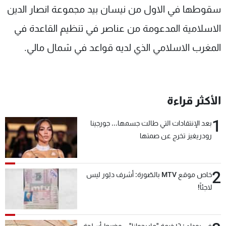
سقوطها في الاول من نيسان بيد مجموعة انصار الدين
الاسلامية المدعومة من عناصر في تنظيم القاعدة في
المغرب الاسلامي الذي لديه قواعد في شمال مالي.
الأكثر قراءة
1
بعد الإنتقادات التي طالت جسمها... جورجينا
رودريغيز تخرج عن صمتها
2
خاص موقع MTV بالصّورة: أشرف دبّور ليس
لاجئاً!
في بوداي: ١٦ خيمة "ماريجوانا"... وضبط أسلحة