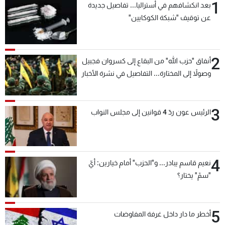
1
بعد انكشافهم في أستراليا... تفاصيل جديدة
عن توقيف "شبكة الكوكايين"
2
أنفاق "حزب الله" من البقاع إلى كسروان فجبيل
وصولاً إلى المختارة... التفاصيل في نشرة الأخبار
بعد قليل
3
الرئيس عون ردّ 4 قوانين إلى مجلس النواب
4
نعيم قاسم يبادر... و"الحزب" أمام خيارين: أيّ
"سمّ" يختار؟
5
أخطر ما دار داخل غرفة المفاوضات