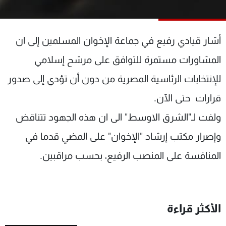
شاهد البرامج
الترددات
أشار قيادي رفيع في جماعة الإخوان المسلمين إلى ان
عن MTV
وظائف
المشاورات مستمرة للتوافق على مرشح إسلامي
الإنـتـاج
تواصل معنا
للإنتخابات الرئاسية المصرية من دون أن تؤدي إلى صدور
لاعلاناتكم
شروط الإسـتخدام
سياسة الخصوصية
قرارات حتى الآن.
ولفت لـ"الشرق الاوسط" الى ان هذه الجهود تتناقض
وإصرار مكتب إرشاد "الإخوان" على المضي قدما في
المنافسة على المنصب الرفيع، بحسب مراقبين.
الأكثر قراءة