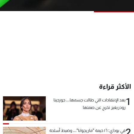
شاهد البرامج
الترددات
عن MTV
وظائف
الإنـتـاج
تواصل معنا
لاعلاناتكم
شروط الإسـتخدام
سياسة الخصوصية
الأكثر قراءة
1
بعد الإنتقادات التي طالت جسمها... جورجينا
رودريغيز تخرج عن صمتها
2
في بوداي: ١٦ خيمة "ماريجوانا"... وضبط أسلحة