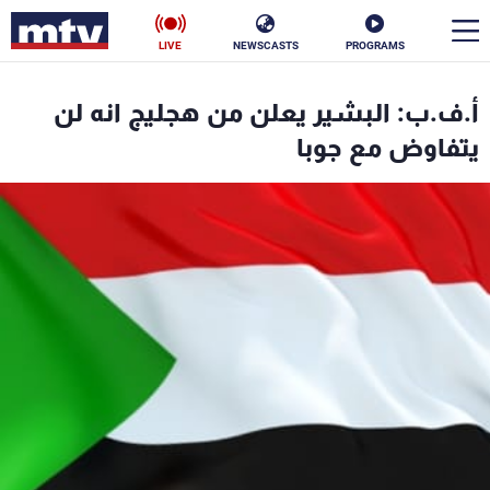
LIVE
NEWSCASTS
PROGRAMS
en
أ.ف.ب: البشير يعلن من هجليج انه لن
الأخبار
يتفاوض مع جوبا
سياسة
ناس
إقتصاد
فن
منوعات
رياضة
كأس العالم
البرامج
جدول البرامج