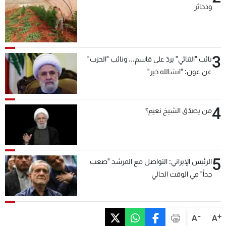
وذخائر
3
نائب "الثنائي" يردّ على قاسم... ونائب "الحزب"
عن عون: "انشالله خير"
4
من يصدّق الشيخ نعيم؟
5
الرئيس الإيراني: التواصل مع المرشد "صعب
جداً" في الوقت الحالي
-
+
A
A