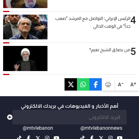
4
الرئيس الإيراني: التواصل مع المرشد "صعب
جداً" في الوقت الحالي
5
من يصدّق الشيخ نعيم؟
-
+
A
A
أهم الأخبار و الفيديوهات في بريدك الالكتروني
@mtvlebanon
@mtvlebanonnews