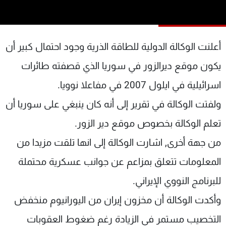
شاهد البرامج
الترددات
أعلنت الوكالة الدولية للطاقة الذرية وجود احتمال كبير أن
عن MTV
وظائف
يكون موقع ديرالزور في سوريا الذي قصفته طائرات
الإنـتـاج
تواصل معنا
لاعلاناتكم
شروط الإسـتخدام
اسرائيلية في ايلول 2007 في مفاعلا نوويا.
سياسة الخصوصية
ولفتت الوكالة في تقرير إلى أنه كان ينبغي على سوريا أن
تعلم الوكالة بخصوص موقع دير الزور.
من جهة أخرى, اشارت الوكالة إلى انها تلقت مزيدا من
المعلومات تتعلق بمزاعم عن جوانب عسكرية محتملة
للبرنامج النووي الإيراني.
وأكدت الوكالة أن مخزون إيران من اليورانيوم منخفض
التخصيب مستمر في الزيادة رغم ضغوط العقوبات