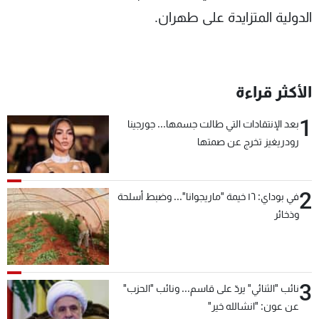
الدولية المتزايدة على طهران.
الأكثر قراءة
1
بعد الإنتقادات التي طالت جسمها... جورجينا
رودريغيز تخرج عن صمتها
2
في بوداي: ١٦ خيمة "ماريجوانا"... وضبط أسلحة
وذخائر
3
نائب "الثنائي" يردّ على قاسم... ونائب "الحزب"
عن عون: "انشالله خير"