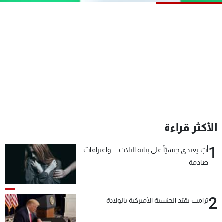
شاهد البرامج
الترددات
عن MTV
وظائف
الإنـتـاج
تواصل معنا
لاعلاناتكم
شروط الإسـتخدام
سياسة الخصوصية
الأكثر قراءة
1
أبٌ يعتدي جنسيّاً على بناته الثلاث… واعترافاتٌ
صادمة
2
ترامب يقيّد الجنسية الأميركية بالولادة