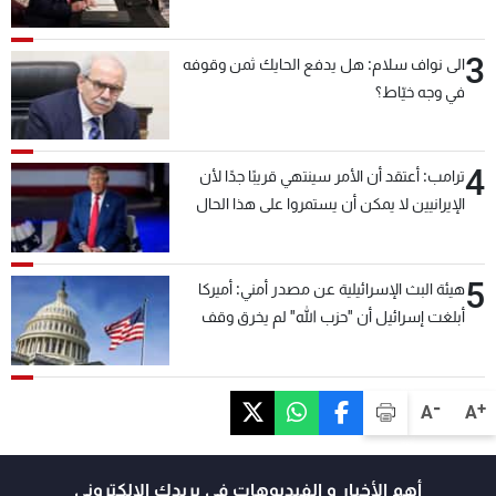
3
الى نواف سلام: هل يدفع الحايك ثمن وقوفه
في وجه خيّاط؟
4
ترامب: أعتقد أن الأمر سينتهي قريبًا جدًا لأن
الإيرانيين لا يمكن أن يستمروا على هذا الحال
5
هيئة البث الإسرائيلية عن مصدر أمني: أميركا
أبلغت إسرائيل أن "حزب الله" لم يخرق وقف
إطلاق النار أمس في مجدل زون وطلبت منها
عدم التصعيد خشية أن يؤثر ذلك على مفاوضات
روما
-
+
A
A
أهم الأخبار و الفيديوهات في بريدك الالكتروني