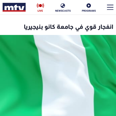
LIVE
NEWSCASTS
PROGRAMS
en
انفجار قوي في جامعة كانو بنيجيريا
الأخبار
سياسة
ناس
إقتصاد
فن
منوعات
رياضة
كأس العالم
البرامج
جدول البرامج