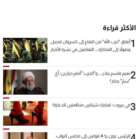
شاهد البرامج
الترددات
الأكثر قراءة
عن MTV
وظائف
1
أنفاق "حزب الله" من البقاع إلى كسروان فجبيل
الإنـتـاج
تواصل معنا
لاعلاناتكم
شروط الإسـتخدام
وصولاً إلى المختارة... التفاصيل في نشرة الأخبار
سياسة الخصوصية
بعد قليل
2
نعيم قاسم يبادر... و"الحزب" أمام خيارين: أيّ
"سمّ" يختار؟
3
في بيروت: تفكيك شبكتين منظّمتين للدعارة!
4
الرئيس عون ردّ 4 قوانين إلى مجلس النواب