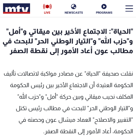
LIVE
NEWSCASTS
PROGRAMS
en
"الحياة": الاجتماع الأخير بين ميقاتي و"أمل"
الأخبار
و"حزب الله" و"التيار الوطني الحر" للبحث في
مطالب عون أعاد الأمور إلى نقطة الصفر
سياسة
ناس
إقتصاد
فن
نقلت صحيفة "الحياة" عن مصادر مواكبة لاتصالات تأليف
منوعات
رياضة
الحكومة العتيدة أن الاجتماع الأخير بين رئيس الحكومة
المكلف نجيب ميقاتي وبين حركة "أمل" و"حزب الله"
كأس العالم
و"التيار الوطني الحر" للبحث في مطالب رئيس تكتل
"التغيير والاصلاح" العماد ميشال عون وحصته في
البرامج
الحكومة، أعاد الأمور إلى النقطة الصفر.
جدول البرامج