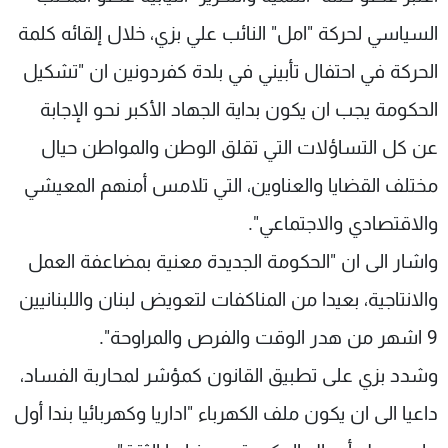
شاهد البرامج
السياسي لحركة "امل" النائب علي بزي، خلال إلقائه كلمة
الترددات
الحركة في احتفال تأبيني في بلدة كفردونين ان "تشكيل
الحكومة يجب ان يكون بداية الجهاد الأكبر نحو الإجابة
عن MTV
وظائف
الإنـتـاج
تواصل معنا
عن كل التساؤلات التي تقلق الوطن والمواطن حيال
لاعلاناتكم
شروط الإسـتخدام
سياسة الخصوصية
مختلف القضايا والعناوين، التي تلامس أمنهم المعيشي
والاقتصادي والاجتماعي".
واشار الى ان "الحكومة الجديدة معنية بمضاعفة العمل
والانتاجية، بعيدا من المناكفات لتعويض لبنان واللبنانيين
9 اشهر من هدر الوقت والفرص والمراوحة".
وشدد بزي على تطبيق القانون كمؤشر لمحاربة الفساد،
داعيا الى ان يكون ملف الكهرباء "اداريا وكهربائيا بندا أول