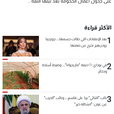
على جدول أعمال الحكومة بعد نيلها الثقة".
الأكثر قراءة
1
بعد الإنتقادات التي طالت جسمها... جورجينا
رودريغيز تخرج عن صمتها
2
في بوداي: ١٦ خيمة "ماريجوانا"... وضبط أسلحة
وذخائر
3
نائب "الثنائي" يردّ على قاسم... ونائب "الحزب"
عن عون: "انشالله خير"