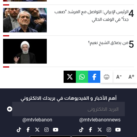
4
الرئيس الإيراني: التواصل مع المرشد "صعب
جداً" في الوقت الحالي
5
من يصدّق الشيخ نعيم؟
-
+
A
A
أهم الأخبار و الفيديوهات في بريدك الالكتروني
@mtvlebanon
@mtvlebanonnews