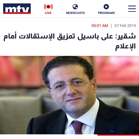
LIVE
NEWSCASTS
PROGRAMS
00:01 AM
07 Feb 2019
en
شقير: على باسيل تمزيق الإستقالات أمام
الأخبار
الإعلام
سياسة
ناس
إقتصاد
فن
منوعات
رياضة
كأس العالم
البرامج
جدول البرامج