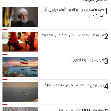
1
نعيم قاسم يبادر... و"الحزب" أمام خيارين: أيّ
"سمّ" يختار؟
2
في بيروت: تفكيك شبكتين منظّمتين للدعارة!
3
هرمز... والشرط الإيراني!
4
إيران ترفع السقف في هرمز: تعويضات وإلّا...
معلومات MFM: لبنان يرفض تولي