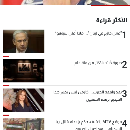
شاهد البرامج
الترددات
الأكثر قراءة
1
"عمل حازم في لبنان"... ماذا أعلن نتنياهو؟
عن MTV
وظائف
الإنـتـاج
تواصل معنا
لاعلاناتكم
شروط الإسـتخدام
سياسة الخصوصية
2
صورة خُبئت لأكثر من مئة عام
3
بعد واقعة الضرب... كارمن لبس تضع هذا
الفيديو برسم المعنيين
4
موقع MTV يكشف: حكم بإعدام قاتل ريا
الشدياق… وتفاصيل الجريمة