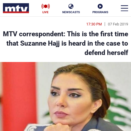
LIVE
NEWSCASTS
PROGRAMS
17:30 PM
07 Feb 2019
en
MTV correspondent: This is the first time
الأخبار
that Suzanne Hajj is heard in the case to
defend herself
سياسة
ناس
إقتصاد
فن
منوعات
رياضة
كأس العالم
البرامج
جدول البرامج