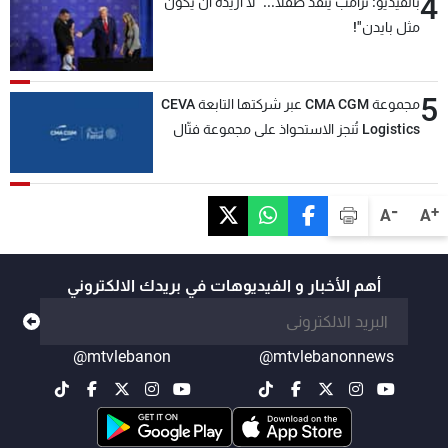
4
بالفيديو: ترامب يُنقذ طفلاً... "لا أريده أن يكون
مثل بايدن"!
5
مجموعة CMA CGM عبر شركتها التابعة CEVA
Logistics تُنجز الاستحواذ على مجموعة فتّال
-
+
A
A
أهم الأخبار و الفيديوهات في بريدك الالكتروني
@mtvlebanon
@mtvlebanonnews