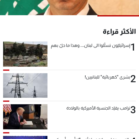
شاهد البرامج
الترددات
الأكثر قراءة
عن MTV
وظائف
الإنـتـاج
تواصل معنا
1
إسرائيليّون تسلّلوا الى لبنان... وهذا ما حلّ بهم
لاعلاناتكم
شروط الإسـتخدام
سياسة الخصوصية
2
بشرى "كهربائية" للبنانيين!
3
ترامب يقيّد الجنسية الأميركية بالولادة