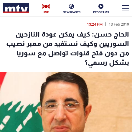
LIVE
NEWSCASTS
PROGRAMS
13:24 PM
13 Feb 2019
en
الحاج حسن: كيف يمكن عودة النازحين
الأخبار
السوريين وكيف نستفيد من معبر نصيب
من دون فتح قنوات تواصل مع سوريا
سياسة
ناس
بشكل رسمي؟
إقتصاد
فن
منوعات
رياضة
كأس العالم
البرامج
جدول البرامج