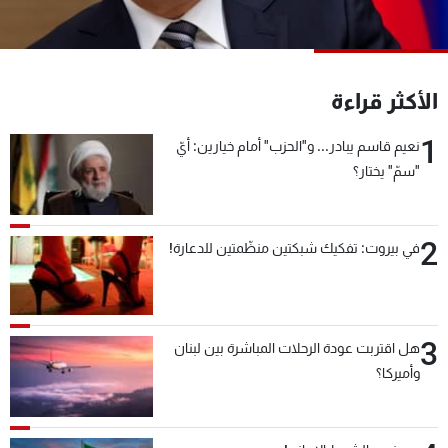
شاهد البرامج
الترددات
الأكثر قراءة
عن MTV
وظائف
الإنـتـاج
تواصل معنا
1
نعيم قاسم يبادر... و"الحزب" أمام خيارين: أيّ
لاعلاناتكم
شروط الإسـتخدام
"سمّ" يختار؟
سياسة الخصوصية
2
في بيروت: تفكيك شبكتين منظّمتين للدعارة!
3
هل اقتربت عودة الرحلات المباشرة بين لبنان
وأميركا؟