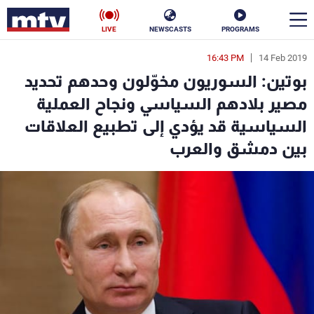
LIVE
NEWSCASTS
PROGRAMS
16:43 PM
14 Feb 2019
en
بوتين: السوريون مخوّلون وحدهم تحديد
الأخبار
مصير بلادهم السياسي ونجاح العملية
السياسية قد يؤدي إلى تطبيع العلاقات
سياسة
ناس
بين دمشق والعرب
إقتصاد
فن
منوعات
رياضة
كأس العالم
البرامج
جدول البرامج