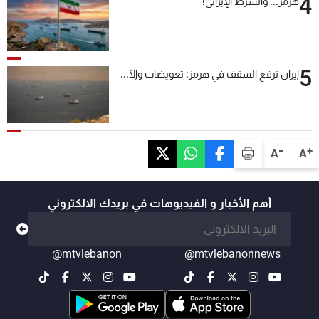
4
هرمز... والشرط الإيراني!
5
إيران ترفع السقف في هرمز: تعويضات وإلّا...
-
+
A
A
أهم الأخبار و الفيديوهات في بريدك الالكتروني
@mtvlebanon
@mtvlebanonnews