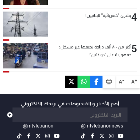
4
بشرى "كهربائية" للبنانيين!
5
أكثر من ٨٠٠ ألف دراجة نصفها غير مسجّل:
جمهورية على "دولابَين"!
-
+
A
A
أهم الأخبار و الفيديوهات في بريدك الالكتروني
@mtvlebanon
@mtvlebanonnews