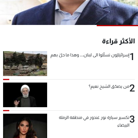
شاهد البرامج
الترددات
عن MTV
وظائف
الأكثر قراءة
الإنـتـاج
تواصل معنا
لاعلاناتكم
شروط الإسـتخدام
1
سياسة الخصوصية
إسرائيليّون تسلّلوا الى لبنان... وهذا ما حلّ بهم
2
من يصدّق الشيخ نعيم؟
3
تكسير سيارة نور غندور في منطقة الرملة
البيضاء