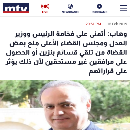
LIVE
NEWSCASTS
PROGRAMS
20:51 PM
15 Feb 2019
en
وهاب: أتمنى على فخامة الرئيس ووزير
الأخبار
العدل ومجلس القضاء الأعلى منع بعض
القضاة من تلقي قسائم بنزين أو الحصول
سياسة
ناس
على مرافقين غير مستحقين لأن ذلك يؤثر
إقتصاد
فن
على قراراتهم
منوعات
رياضة
كأس العالم
البرامج
جدول البرامج