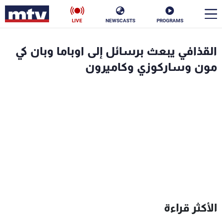
LIVE
NEWSCASTS
PROGRAMS
en
القذافي يبعث برسائل إلى اوباما وبان كي
الأخبار
مون وساركوزي وكاميرون
سياسة
ناس
إقتصاد
فن
منوعات
رياضة
كأس العالم
البرامج
الأكثر قراءة
جدول البرامج