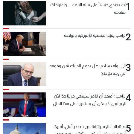
1
أبٌ يعتدي جنسيّاً على بناته الثلاث… واعترافاتٌ
شاهد البرامج
صادمة
الترددات
2
عن MTV
وظائف
ترامب يقيّد الجنسية الأميركية بالولادة
الإنـتـاج
تواصل معنا
لاعلاناتكم
شروط الإسـتخدام
سياسة الخصوصية
3
الى نواف سلام: هل يدفع الحايك ثمن وقوفه
في وجه خيّاط؟
4
ترامب: أعتقد أن الأمر سينتهي قريبًا جدًا لأن
الإيرانيين لا يمكن أن يستمروا على هذا الحال
5
هيئة البث الإسرائيلية عن مصدر أمني: أميركا