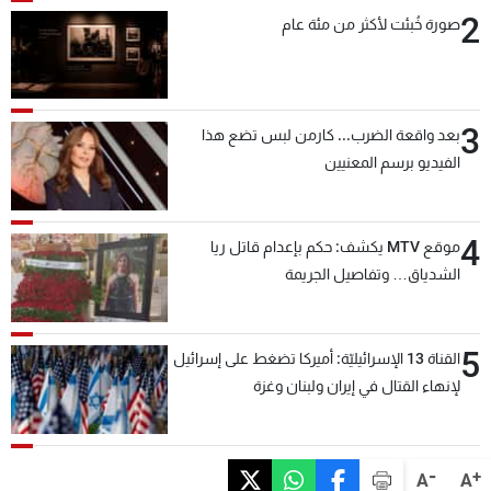
2
صورة خُبئت لأكثر من مئة عام
3
بعد واقعة الضرب... كارمن لبس تضع هذا
الفيديو برسم المعنيين
4
موقع MTV يكشف: حكم بإعدام قاتل ريا
الشدياق… وتفاصيل الجريمة
5
القناة 13 الإسرائيليّة: أميركا تضغط على إسرائيل
لإنهاء القتال في إيران ولبنان وغزة
-
+
A
A