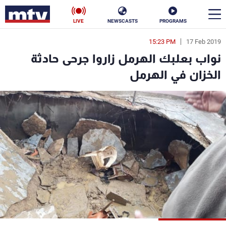
LIVE
NEWSCASTS
PROGRAMS
15:23 PM
17 Feb 2019
en
نواب بعلبك الهرمل زاروا جرحى حادثة
الأخبار
الخزان في الهرمل
سياسة
ناس
إقتصاد
فن
منوعات
رياضة
كأس العالم
البرامج
جدول البرامج