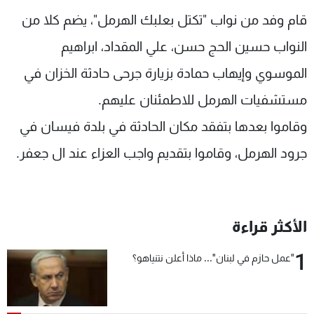
شاهد البرامج
قام وفد من نواب "تكتل بعلبك الهرمل"، يضم كلا من
الترددات
النواب حسين الحج حسن، علي المقداد، ابراهيم
الموسوي وإيهاب حمادة بزيارة جرحى حادثة الخزان في
عن MTV
وظائف
الإنـتـاج
تواصل معنا
مستشفيات الهرمل للاطمئنان عليهم.
لاعلاناتكم
شروط الإسـتخدام
وقاموا بعدها بتفقد مكان الحادثة في بلدة فيسان في
سياسة الخصوصية
جرود الهرمل، وقاموا بتقديم واجب العزاء عند ال جعفر.
الأكثر قراءة
1
"عمل حازم في لبنان"... ماذا أعلن نتنياهو؟