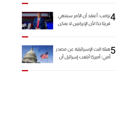
4
ترامب: أعتقد أن الأمر سينتهي
قريبًا جدًا لأن الإيرانيين لا يمكن
أن يستمروا على هذا الحال
5
هيئة البث الإسرائيلية عن مصدر
أمني: أميركا أبلغت إسرائيل أن
"حزب الله" لم يخرق وقف إطلاق
النار أمس في مجدل زون
وطلبت منها عدم التصعيد
خشية أن يؤثر ذلك على
مفاوضات روما