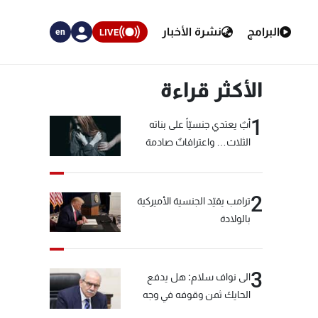
البرامج
نشرة الأخبار
LIVE
en
الأكثر قراءة
1
أبٌ يعتدي جنسيّاً على بناته
الثلاث… واعترافاتٌ صادمة
2
ترامب يقيّد الجنسية الأميركية
بالولادة
3
الى نواف سلام: هل يدفع
الحايك ثمن وقوفه في وجه
خيّاط؟