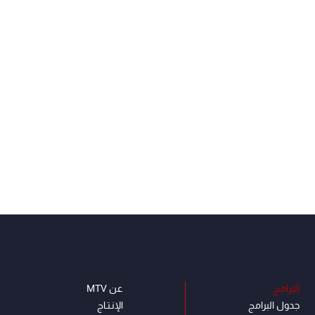
البرامج
عن MTV
جدول البرامج
الإنـتـاج