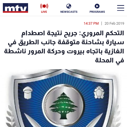
LIVE
NEWSCASTS
PROGRAMS
14:37 PM
20 Feb 2019
en
التحكم المروري: جريح نتيجة اصطدام
الأخبار
سيارة بشاحنة متوقفة جانب الطريق في
الغازية باتجاه بيروت وحركة المرور ناشطة
سياسة
ناس
في المحلة
إقتصاد
فن
منوعات
رياضة
كأس العالم
البرامج
جدول البرامج