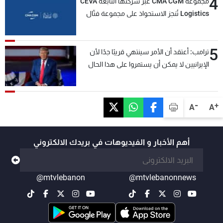
4
مجموعة CMA CGM عبر شركتها التابعة CEVA
Logistics تُنجز الاستحواذ على مجموعة فتّال
5
ترامب: أعتقد أن الأمر سينتهي قريبًا جدًا لأن
الإيرانيين لا يمكن أن يستمروا على هذا الحال
-
+
A
A
أهم الأخبار و الفيديوهات في بريدك الالكتروني
@mtvlebanon
@mtvlebanonnews