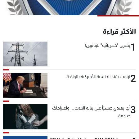
شاهد البرامج
الترددات
الأكثر قراءة
عن MTV
وظائف
الإنـتـاج
تواصل معنا
1
بشرى "كهربائية" للبنانيين!
لاعلاناتكم
شروط الإسـتخدام
سياسة الخصوصية
2
ترامب يقيّد الجنسية الأميركية بالولادة
3
أبٌ يعتدي جنسيّاً على بناته الثلاث… واعترافاتٌ
صادمة