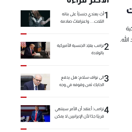
ت
1
أبٌ يعتدي جنسيّاً على بناته
الثلاث… واعترافاتٌ صادمة
ية
الله.
2
ترامب يقيّد الجنسية الأميركية
بالولادة
3
الى نواف سلام: هل يدفع
الحايك ثمن وقوفه في وجه
خيّاط؟
4
ترامب: أعتقد أن الأمر سينتهي
قريبًا جدًا لأن الإيرانيين لا يمكن
أن يستمروا على هذا الحال