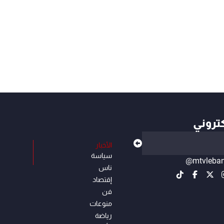
كتروني
الأخبار
سياسة
@mtvleba
ناس
إقتصاد
فن
منوعات
رياضة