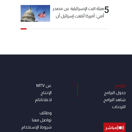
5
هيئة البث الإسرائيلية عن مصدر
أمني: أميركا أبلغت إسرائيل أن
"حزب الله" لم يخرق وقف إطلاق
النار أمس في مجدل زون
وطلبت منها عدم التصعيد
خشية أن يؤثر ذلك على
مفاوضات روما
البرامج
عن MTV
جدول البرامج
الإنـتـاج
شاهد البرامج
لاعلاناتكم
الترددات
وظائف
تواصل معنا
شروط الإسـتخدام
مباشر