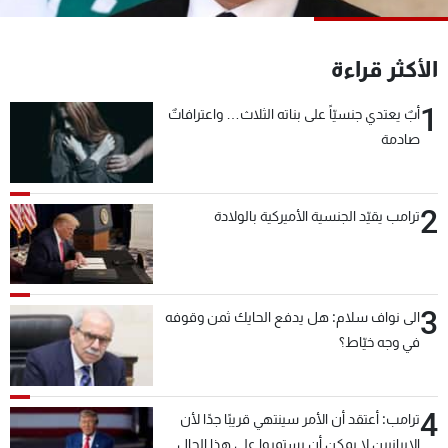
شاهد البرامج
الترددات
الأكثر قراءة
1
أبٌ يعتدي جنسيّاً على بناته الثلاث… واعترافاتٌ
عن MTV
وظائف
الإنـتـاج
تواصل معنا
صادمة
لاعلاناتكم
شروط الإسـتخدام
سياسة الخصوصية
2
ترامب يقيّد الجنسية الأميركية بالولادة
3
الى نواف سلام: هل يدفع الحايك ثمن وقوفه
في وجه خيّاط؟
4
ترامب: أعتقد أن الأمر سينتهي قريبًا جدًا لأن
الإيرانيين لا يمكن أن يستمروا على هذا الحال