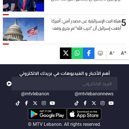
5
هيئة البث الإسرائيلية عن مصدر أمني: أميركا
أبلغت إسرائيل أن "حزب الله" لم يخرق وقف
إطلاق النار أمس في مجدل زون وطلبت منها
عدم التصعيد خشية أن يؤثر ذلك على مفاوضات
روما
-
+
A
A
أهم الأخبار و الفيديوهات في بريدك الالكتروني
@mtvlebanon
@mtvlebanonnews
© MTV Lebanon. All rights reserved.