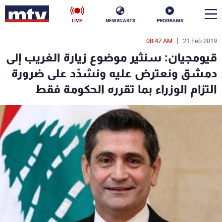
LIVE
NEWSCASTS
PROGRAMS
08:47 AM
21 Feb 2019
en
قيومجيان: سنثير موضوع زيارة الغريب إلى
الأخبار
دمشق ونعترض عليه ونشدّد على ضرورة
التزام الوزراء بما تقرره الحكومة فقط
سياسة
ناس
إقتصاد
فن
منوعات
رياضة
كأس العالم
البرامج
جدول البرامج