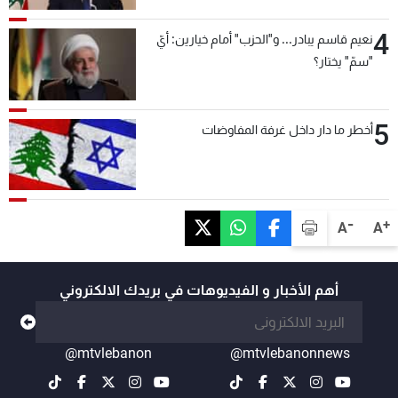
4
نعيم قاسم يبادر... و"الحزب" أمام خيارين: أيّ
"سمّ" يختار؟
5
أخطر ما دار داخل غرفة المفاوضات
-
+
A
A
أهم الأخبار و الفيديوهات في بريدك الالكتروني
@mtvlebanon
@mtvlebanonnews