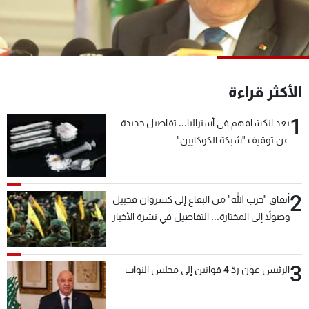
شاهد البرامج
الترددات
عن MTV
وظائف
الأكثر قراءة
الإنـتـاج
تواصل معنا
لاعلاناتكم
شروط الإسـتخدام
1
سياسة الخصوصية
بعد انكشافهم في أستراليا... تفاصيل جديدة
عن توقيف "شبكة الكوكايين"
2
أنفاق "حزب الله" من البقاع إلى كسروان فجبيل
وصولاً إلى المختارة... التفاصيل في نشرة الأخبار
بعد قليل
3
الرئيس عون ردّ 4 قوانين إلى مجلس النواب