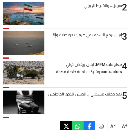
2
هرمز... والشرط الإيراني!
3
إيران ترفع السقف في هرمز: تعويضات وإلّا...
4
معلومات MFM: لبنان يرفض تولي
contractors وشركات أمنية خاصة مهمة
التحقق من نزع سلاح "حزب الله"
5
بعد خطف عسكري... الجيش يُلاحق الخاطفين
-
+
A
A