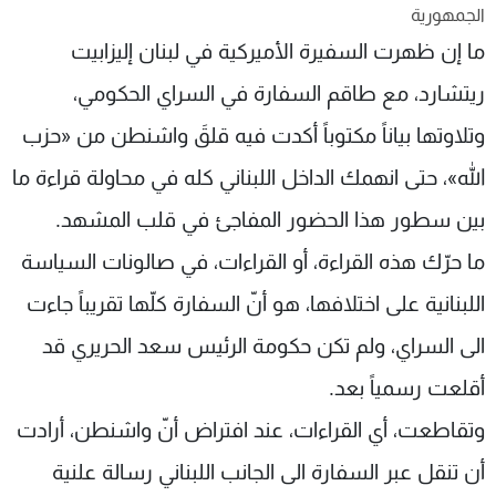
الجمهورية
شاهد البرامج
ما إن ظهرت السفيرة الأميركية في لبنان إليزابيت
الترددات
ريتشارد، مع طاقم السفارة في السراي الحكومي،
عن MTV
وظائف
وتلاوتها بياناً مكتوباً أكدت فيه قلقَ واشنطن من «حزب
الإنـتـاج
تواصل معنا
لاعلاناتكم
شروط الإسـتخدام
الله»، حتى انهمك الداخل اللبناني كله في محاولة قراءة ما
سياسة الخصوصية
بين سطور هذا الحضور المفاجئ في قلب المشهد.
ما حرّك هذه القراءة، أو القراءات، في صالونات السياسة
اللبنانية على اختلافها، هو أنّ السفارة كلّها تقريباً جاءت
الى السراي، ولم تكن حكومة الرئيس سعد الحريري قد
أقلعت رسمياً بعد.
وتقاطعت، أي القراءات، عند افتراض أنّ واشنطن، أرادت
أن تنقل عبر السفارة الى الجانب اللبناني رسالة علنية