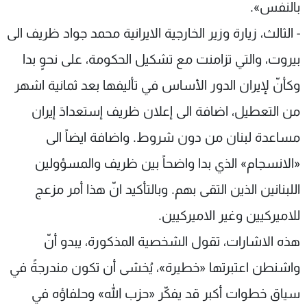
بالنفس».
- الثالث، زيارة وزير الخارجية الايرانية محمد جواد ظريف الى
بيروت، والتي تزامنت مع تشكيل الحكومة، على نحوٍ بدا
وكأنّ لإيران الدور الأساس في تأليفها بعد ثمانية اشهر
من التعطيل، اضافة الى إعلان ظريف إستعدادَ إيران
مساعدة لبنان من دون شروط. واضافة ايضاً الى
«الانسجام» الذي بدا واضحاً بين ظريف والمسؤولين
اللبنانين الذين التقى بهم. وبالتأكيد انّ هذا أمر مزعج
للاميركيين وغير الاميركيين.
هذه الاشارات، تقول الشخصية المذكورة، يبدو أنّ
واشنطن اعتبرتها «خطيرة»، يُخشى أن تكون مندرجةً في
سياق خطوات أكبر قد يفكّر «حزب الله» وحلفاؤه في