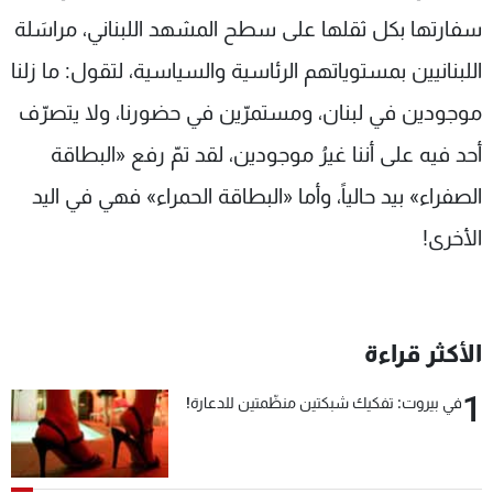
سفارتها بكل ثقلها على سطح المشهد اللبناني، مراسَلة
اللبنانيين بمستوياتهم الرئاسية والسياسية، لتقول: ما زلنا
موجودين في لبنان، ومستمرّين في حضورنا، ولا يتصرّف
أحد فيه على أننا غيرُ موجودين، لقد تمّ رفع «البطاقة
الصفراء» بيد حالياً، وأما «البطاقة الحمراء» فهي في اليد
الأخرى!
الأكثر قراءة
1
في بيروت: تفكيك شبكتين منظّمتين للدعارة!