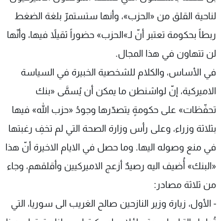
لناحية القلق من «الحزب»، وأنها ستستمرّ بلغة الضغط
ربطاً بحكومة تعتبر أنّ لـ»الحزب» حضوراً ثقيلاً فيها، وأنّها
لن تتهاون في هذا المجال.
في الأساس، والكلام للشخصية الخبيرة في السياسة
الاميركية، إنّ لواشنطن ما يمكن أن يُسمَّى «بنك
تحفّظات» على حكومةٍ يتصدّرها وجودُ «حزب الله» فيها
بثلاثة وزراء، وعلى رأس وزارة الصحة التي لم تخفِ رغبتها
في منع وصوله اليها. وما حصل في الايام الاخيرة أنّ هذا
«البنك» أُضيف اليه رصيدٌ أزعج الاميركيين وأقلقهم، وجاء
من ثلاثة مصادر:
- الأول، زيارة وزير النازحين صالح الغريب الى سوريا، التي