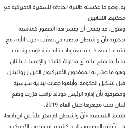
به. وهو ما عكسته «النبرة الجادة» للسفيرة الاميركية مع
محدّثيها اللبنانيين.
وتقول: قد يحتمل أن يفسر هذا الحضور كمناسبة
تذكيرية بأنّ واشنطن ماضية في تعقّب «حزب الله»، مع
تشديد الضغط عليه بعقوبات قاسية تطوّقه وتخنقه
مالياً بما يمنع عليه أيّ محاولة للتمدّد والإمساك بلبنان،
وهو ما صرّح به الموفدون الأميركيون الذين زاروا لبنان
قبل تشكيل الحكومة، وأبلغوا جهات لبنانية سياسية
ومصرفية بأنّ إدارة الرئيس دونالد ترامب قرّرت وضع
لبنان تحت مجهرها خلال العام 2019.
تلاحظ الشخصية «أنّ واشنطن لم تعبّر علناً عن انزعاجها،
بل غلّفته بالمضمون الذي كشفه الموفدون الأميركيون