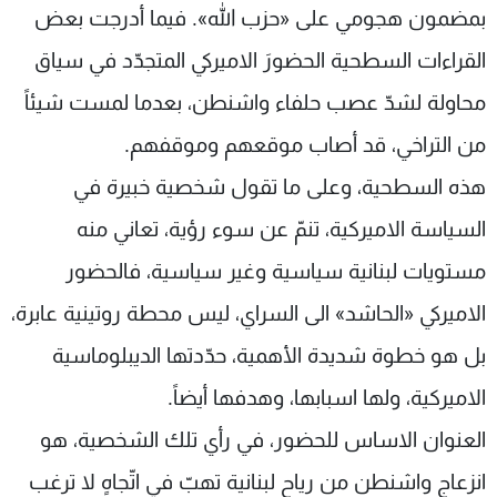
بمضمون هجومي على «حزب الله». فيما أدرجت بعض
القراءات السطحية الحضورَ الاميركي المتجدّد في سياق
محاولة لشدّ عصب حلفاء واشنطن، بعدما لمست شيئاً
من التراخي، قد أصاب موقعهم وموقفهم.
هذه السطحية، وعلى ما تقول شخصية خبيرة في
السياسة الاميركية، تنمّ عن سوء رؤية، تعاني منه
مستويات لبنانية سياسية وغير سياسية، فالحضور
الاميركي «الحاشد» الى السراي، ليس محطة روتينية عابرة،
بل هو خطوة شديدة الأهمية، حدّدتها الديبلوماسية
الاميركية، ولها اسبابها، وهدفها أيضاً.
العنوان الاساس للحضور، في رأي تلك الشخصية، هو
انزعاج واشنطن من رياح لبنانية تهبّ في اتّجاهٍ لا ترغب