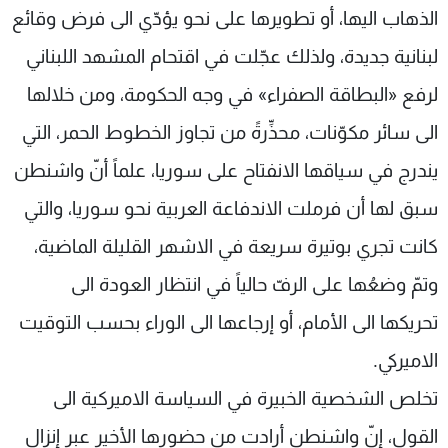
الذهاب اليها، أو تطويرها على نحو يؤدّي الى فرض وقائع
لبنانية جديدة، ولذلك عجّلت في اقتحام المشهد اللبناني
لرفع «البطاقة الصفراء» في وجه الحكومة، ومن خلالها
الى سائر مكوّنات، محذِّرةً من تجاوز الخطوط الحمر، التي
يندرج في سياقها الانفتاح على سوريا، علماً أنّ واشنطن
سبق لها أن فرملت الاندفاعة العربية نحو سوريا، والتي
كانت تجري بوتيرة سريعة في الاشهر القليلة الماضية،
وتمّ وضعُها على الرفّ حالياً في انتظار العودة الى
تحريكها الى الأمام، أو إرجاعها الى الوراء بحسب التوقيت
الاميركي.
تخلص الشخصية الخبيرة في السياسة الاميركية الى
القول، إنّ واشنطن أرادت من حضورها الأخير عبر إنزال