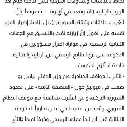
تُحاط بالتباسات وتساؤلات اميركية ليس لناحية قيام هذا
الوزير بالزيارة، (المتوقعة في أيّ وقت، خصوصاً وأنّ
للغريب علاقات وثيقة بالسوريّين)، بل لناحية إصرار الوزير
نفسه على القول إنّ زيارته تمّت بالتنسيق مع الجهات
اللبنانية الرسمية. في موازاة إصرار مسؤولين في
الحكومة على نزع الطابع الرسمي عن الزيارة واعتبارها
خاصة لا تُلزم الحكومة.
- الثاني، المواقف الصادرة عن وزير الدفاع الياس بو
صعب في ميونيخ حول «المنطقة الآمنة» على الحدود
السورية التركية، والتي اعتُبرت متناغمةً مع موقف النظام
السوري، وثمّة مَن اعتبرها في لبنان تجاوزاً للحكومة
اللبنانية قبل أن تبدأ عملها الرسمي وخرقاً لمبدأ «النأي